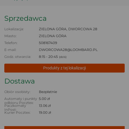
Sprzedawca
Lokalizacja:
ZIELONA GÓRA, DWORCOWA 28
Miasto:
ZIELONA GÓRA
Telefon:
508167409
E-mail:
DWORCOWA28@LOOMBARD.PL
Godz. otwarcia:
8:15 - 20:45
(dziś)
Produkty z tej lokalizacji
Dostawa
Obiór osobisty:
Bezpłatnie
Automaty i punkty
5.00 zł
odbioru Pocztex:
Paczkomaty
13.06 zł
InPost:
Kurier Pocztex:
19.00 zł