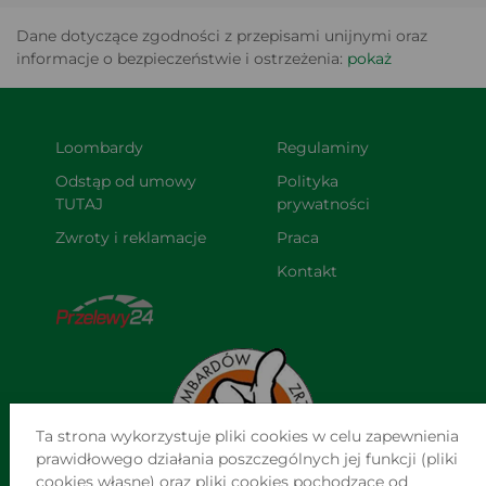
Dane dotyczące zgodności z przepisami unijnymi oraz
informacje o bezpieczeństwie i ostrzeżenia:
pokaż
Loombardy
Regulaminy
Odstąp od umowy 
Polityka 
TUTAJ
prywatności
Zwroty i reklamacje
Praca
Kontakt
Ta strona wykorzystuje pliki cookies w celu zapewnienia
prawidłowego działania poszczególnych jej funkcji (pliki
cookies własne) oraz pliki cookies pochodzące od