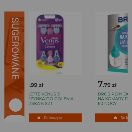
SUGEROWANE
18
7
.99 zł
.79 zł
GILLETTE VENUS 3
BROS PŁYN DO 
MASZYNKA DO GOLENIA
NA KOMARY DLA 
DAMSKA 6 SZT.
60 NOCY
Do koszyka
Do kosz