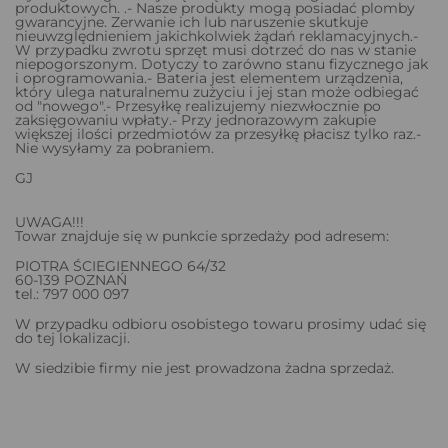
produktowych. .- Nasze produkty mogą posiadać plomby
gwarancyjne. Zerwanie ich lub naruszenie skutkuje
nieuwzględnieniem jakichkolwiek żądań reklamacyjnych.-
W przypadku zwrotu sprzęt musi dotrzeć do nas w stanie
niepogorszonym. Dotyczy to zarówno stanu fizycznego jak
i oprogramowania.- Bateria jest elementem urządzenia,
który ulega naturalnemu zużyciu i jej stan może odbiegać
od "nowego".- Przesyłkę realizujemy niezwłocznie po
zaksięgowaniu wpłaty.- Przy jednorazowym zakupie
większej ilości przedmiotów za przesyłkę płacisz tylko raz.-
Nie wysyłamy za pobraniem.
GJ
UWAGA!!!
Towar znajduje się w punkcie sprzedaży pod adresem:
PIOTRA ŚCIEGIENNEGO 64/32
60-139 POZNAŃ
tel.: 797 000 097
W przypadku odbioru osobistego towaru prosimy udać się
do tej lokalizacji.
W siedzibie firmy nie jest prowadzona żadna sprzedaż.