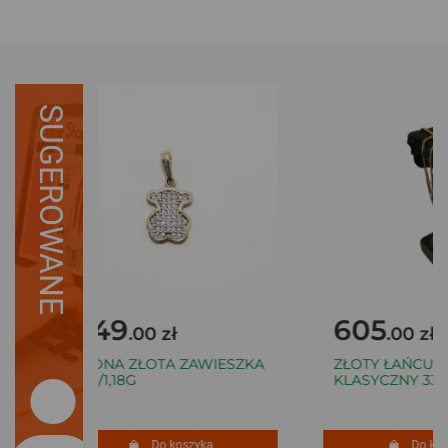
SUGEROWANE
649
605
.00 zł
.00 zł
ŁADNA ZŁOTA ZAWIESZKA
ZŁOTY ŁAŃCUSZ
585/1,18G
KLASYCZNY 333 2
Do koszyka
Do kosz