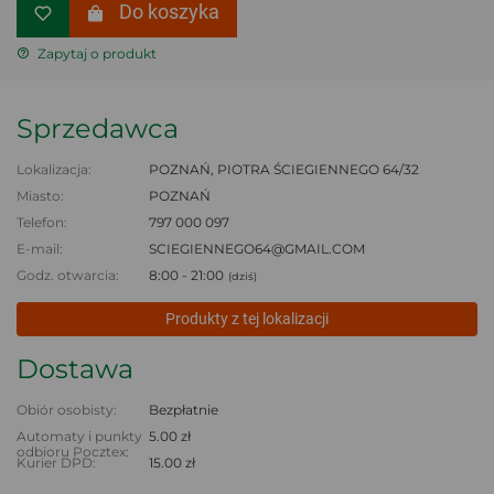
Do koszyka
Zapytaj o produkt
Sprzedawca
Lokalizacja:
POZNAŃ, PIOTRA ŚCIEGIENNEGO 64/32
Miasto:
POZNAŃ
Telefon:
797 000 097
E-mail:
SCIEGIENNEGO64@GMAIL.COM
Godz. otwarcia:
8:00 - 21:00
(dziś)
Produkty z tej lokalizacji
Dostawa
Obiór osobisty:
Bezpłatnie
Automaty i punkty
5.00 zł
odbioru Pocztex:
Kurier DPD:
15.00 zł