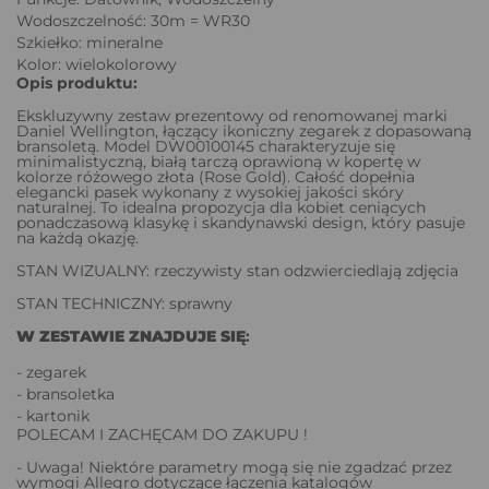
Wodoszczelność: 30m = WR30
Szkiełko: mineralne
Kolor: wielokolorowy
Opis produktu:
Ekskluzywny zestaw prezentowy od renomowanej marki
Daniel Wellington, łączący ikoniczny zegarek z dopasowaną
bransoletą. Model DW00100145 charakteryzuje się
minimalistyczną, białą tarczą oprawioną w kopertę w
kolorze różowego złota (Rose Gold). Całość dopełnia
elegancki pasek wykonany z wysokiej jakości skóry
naturalnej. To idealna propozycja dla kobiet ceniących
ponadczasową klasykę i skandynawski design, który pasuje
na każdą okazję.
STAN WIZUALNY: rzeczywisty stan odzwierciedlają zdjęcia
STAN TECHNICZNY: sprawny
W ZESTAWIE ZNAJDUJE SIĘ
:
- zegarek
- bransoletka
- kartonik
POLECAM I ZACHĘCAM DO ZAKUPU !
- Uwaga! Niektóre parametry mogą się nie zgadzać przez
wymogi Allegro dotyczące łączenia katalogów