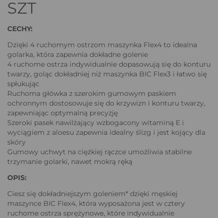
SZT
CECHY:
Dzięki 4 ruchomym ostrzom maszynka Flex4 to idealna
golarka, która zapewnia dokładne golenie
4 ruchome ostrza indywidualnie dopasowują się do konturu
twarzy, goląc dokładniej niż maszynka BIC Flex3 i łatwo się
spłukując
Ruchoma główka z szerokim gumowym paskiem
ochronnym dostosowuje się do krzywizn i konturu twarzy,
zapewniając optymalną precyzję
Szeroki pasek nawilżający wzbogacony witaminą E i
wyciągiem z aloesu zapewnia idealny ślizg i jest kojący dla
skóry
Gumowy uchwyt na ciężkiej rączce umożliwia stabilne
trzymanie golarki, nawet mokrą ręką
OPIS:
Ciesz się dokładniejszym goleniem* dzięki męskiej
maszynce BIC Flex4, która wyposażona jest w cztery
ruchome ostrza sprężynowe, które indywidualnie