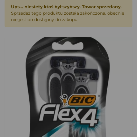
Ups... niestety ktoś był szybszy. Towar sprzedany.
Sprzedaż tego produktu została zakończona, obecnie
nie jest on dostępny do zakupu.