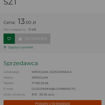
SZT
13
Cena:
.00 zł
0 szt.
Stan magazynu:
Do koszyka
Zapytaj o produkt
Sprzedawca
Lokalizacja:
WROCŁAW, GŁOGOWSKA 6
Miasto:
WROCŁAW
Telefon:
71 793 03 06
E-mail:
GLOGOWSKA@LOOMBARD.PL
Godz. otwarcia:
8:15 - 20:45
(dziś)
Produkty z tej lokalizacji