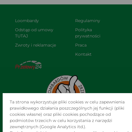
Loombardy
Regulaminy
Odstąp od umowy 
Polityka 
TUTAJ
prywatności
Zwroty i reklamacje
Praca
Kontakt
Ta strona wykorzystuje pliki cookies w celu zapewnienia
prawidłowego działania poszczególnych jej funkcji (pliki
cookies własne) oraz pliki cookies pochodzące od
podmiotów trzecich w celu korzystania z narzędzi
NAJWIĘKSZA SIEĆ NIEZALEŻNYCH LOMBARDÓW W POLSCE
zewnętrznych (Google Analytics itd.).