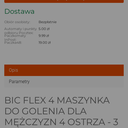
Dostawa
Obiór osobisty:
Bezpłatnie
Automaty i punkty
5.00 zł
odbioru Pocztex:
Paczkomaty
9.99 zł
InPost:
Paczka48:
19.00 zł
Opis
Parametry
BIC FLEX 4 MASZYNKA
DO GOLENIA DLA
MĘŻCZYZN 4 OSTRZA - 3