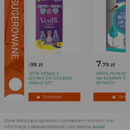
SUGEROWANE
18
7
.99 zł
.79 zł
GILLETTE VENUS 3
BROS PŁYN DO 
MASZYNKA DO GOLENIA
NA KOMARY DLA 
DAMSKA 6 SZT.
60 NOCY
Do koszyka
Do kosz
Dane dotyczące zgodności z przepisami unijnymi oraz
informacje o bezpieczeństwie i ostrzeżenia:
pokaż