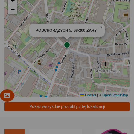
+
−
×
PODCHORĄŻYCH 5, 68-200 ŻARY
Leaflet
|
©
OpenStreetMap
Pokaż wszystkie produkty z tej lokalizacji