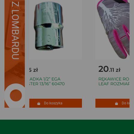
Z LOMBARDU
1
20
.55 zł
.11 zł
NASADKA 1/2” EGA
RĘKAWICE ROBO
MASTER 13/16” 60470
LEAF ROZMIAR S
Do koszyka
Do kosz