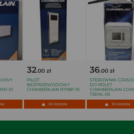
32
36
.00 zł
.00 zł
IOWY
PILOT
STEROWNIK CZASOW
BEZPRZEWODOWY
DO ROLET
1-10
CHAMBERLAIN RTX8P-10
CHAMBERLAIN COMF
T3EML-05
a
Do koszyka
Do koszyka