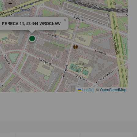
×
PERECA 14, 53-444 WROCŁAW
Leaflet
|
©
OpenStreetMap