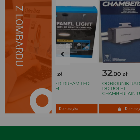
Z LOMBARDU
28
32
.00 zł
.00 zł
KĄTOWA
PANEL LED DREAM LED
ODBIORNIK RAD
100AG2-
RF 22,5CM
DO ROLET
CHAMBERLAIN RRX
szyka
Do koszyka
Do koszyk