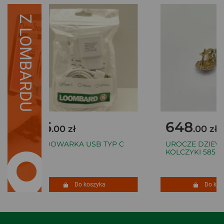
Z LOMBARDU
35
648
.00 zł
.00 zł
ŁADOWARKA USB TYP C
UROCZE DZIEW
2A
KOLCZYKI 585 1,
Do koszyka
Do kosz