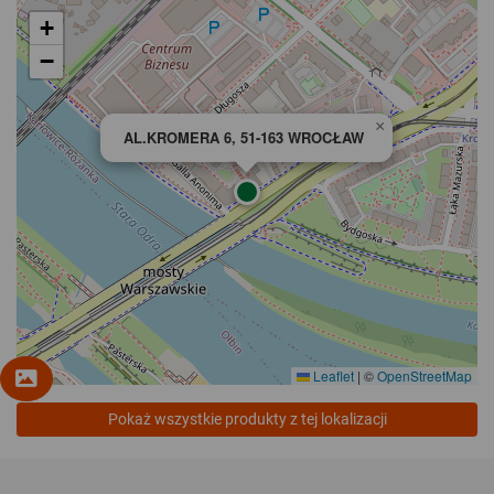
+
−
×
AL.KROMERA 6, 51-163 WROCŁAW
Leaflet
|
©
OpenStreetMap
Pokaż wszystkie produkty z tej lokalizacji