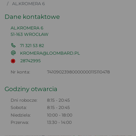
AL.KROMERA 6
Dane kontaktowe
AL.KROMERA 6
51-163 WROCŁAW
71 321 53 82
KROMERA@LOOMBARD.PL
28742995
Nr konta:
74109023980000000115110478
Godziny otwarcia
Dni robocze:
8:15 - 20:45
Sobota:
8:15 - 20:45
Niedziela:
10:00 - 18:00
Przerwa:
13:30 - 14:00