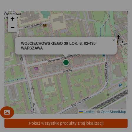
+
−
×
WOJCIECHOWSKIEGO 39 LOK. 8, 02-495
WARSZAWA
Leaflet
|
©
OpenStreetMap
Pokaż wszystkie produkty z tej lokalizacji