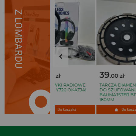
Z LOMBARDU
39
39
.00 zł
.00 zł
SŁUCHAWKI RADIOWE
TARCZA DIAMEN
TWA
ZANCHIE Y720 OKAZJA!
DO SZLIFOWANIA
L PROD
BAUMAJSTER B17
180MM
szyka
Do koszyka
Do koszyk