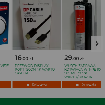
16
29
.00 zł
.00 zł
VEJE
PRZEWÓD DISPLAY
WURTH ZAPRAWA
PORT 150CM 4K WARTO
KOTWIĄCA WIT-PE 1000
OKAZJA
585 ML 2027R
WARTO/OKAZJA
Do koszyka
Do koszyka