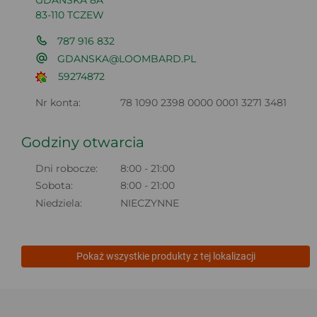
GDAŃSKA 8A
83-110 TCZEW
787 916 832
GDANSKA@LOOMBARD.PL
59274872
Nr konta:
78 1090 2398 0000 0001 3271 3481
Godziny otwarcia
Dni robocze:
8:00 - 21:00
Sobota:
8:00 - 21:00
Niedziela:
NIECZYNNE
Pokaż wszystkie produkty z tej lokalizacji