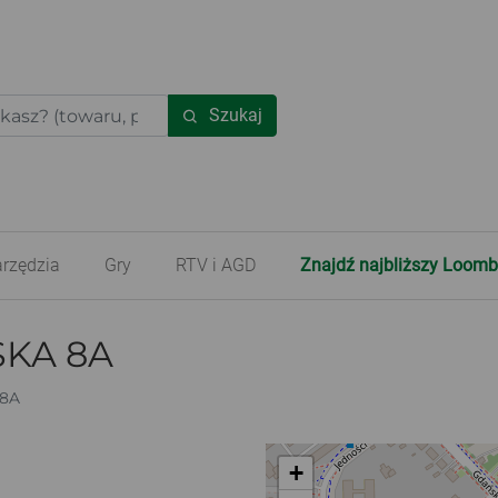
Szukaj
rzędzia
Gry
RTV i AGD
Znajdź najbliższy Loomb
SKA 8A
8A
+