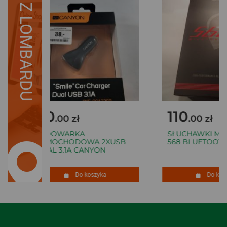
Z LOMBARDU
40
110
.00 zł
.00 zł
ŁADOWARKA
SŁUCHAWKI MAG
SAMOCHODOWA 2XUSB
568 BLUETOOTH
DUAL 3.1A CANYON
Do koszyka
Do kosz