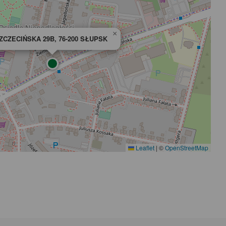
×
ZCZECIŃSKA 29B, 76-200 SŁUPSK
Leaflet
|
©
OpenStreetMap