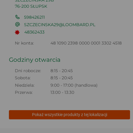
SZCZECIŃSKA 29B
76-200 SŁUPSK
598426211
SZCZECINSKA29@LOOMBARD.PL
48362433
Nr konta:
48 1090 2398 0000 0001 3302 4518
Godziny otwarcia
Dni robocze:
8:15 - 20:45
Sobota:
8:15 - 20:45
Niedziela:
9:00 - 17:00 (handlowa)
Przerwa:
13:00 - 13:30
Pokaż wszystkie produkty z tej lokalizacji