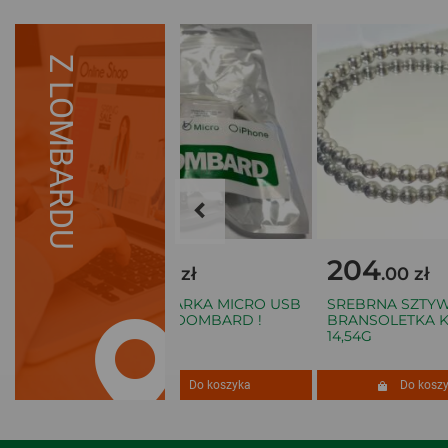
Z LOMBARDU
25
204
.00 zł
.00 zł
BRNY
ŁADOWARKA MICRO USB
SREBRNA SZTYW
Z
2A OD LOOMBARD !
BRANSOLETKA KU
,06G 925
14,54G
szyka
Do koszyka
Do koszyk