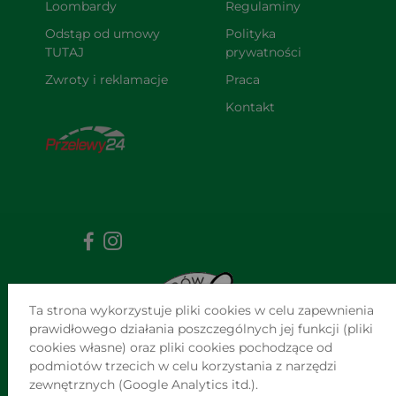
Loombardy
Regulaminy
Odstąp od umowy 
Polityka 
TUTAJ
prywatności
Zwroty i reklamacje
Praca
Kontakt
Ta strona wykorzystuje pliki cookies w celu zapewnienia
prawidłowego działania poszczególnych jej funkcji (pliki
cookies własne) oraz pliki cookies pochodzące od
podmiotów trzecich w celu korzystania z narzędzi
zewnętrznych (Google Analytics itd.).