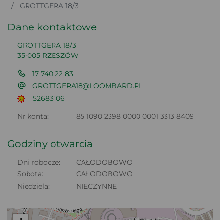
GROTTGERA 18/3
Dane kontaktowe
GROTTGERA 18/3
35-005 RZESZÓW
17 740 22 83
GROTTGERA18@LOOMBARD.PL
52683106
Nr konta:
85 1090 2398 0000 0001 3313 8409
Godziny otwarcia
Dni robocze:
CAŁODOBOWO
Sobota:
CAŁODOBOWO
Niedziela:
NIECZYNNE