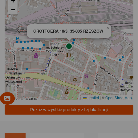
+
−
×
GROTTGERA 18/3, 35-005 RZESZÓW
Leaflet
|
©
OpenStreetMap
Pokaż wszystkie produkty z tej lokalizacji