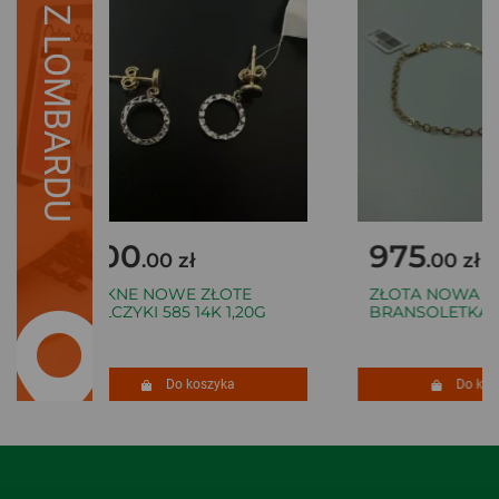
Z LOMBARDU
600
975
.00 zł
.00 zł
PIĘKNE NOWE ZŁOTE
ZŁOTA NOWA
KOLCZYKI 585 14K 1,20G
BRANSOLETKA 58
Do koszyka
Do kosz