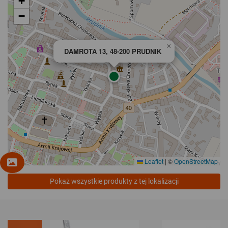
+
−
×
DAMROTA 13, 48-200 PRUDNIK
Leaflet
|
©
OpenStreetMap
Pokaż wszystkie produkty z tej lokalizacji