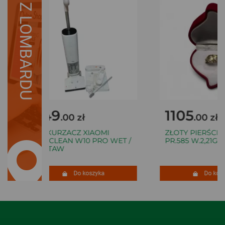
Z LOMBARDU
749
1105
.00 zł
.00 zł
ODKURZACZ XIAOMI
ZŁOTY PIERŚCIO
TRUCLEAN W10 PRO WET /
PR.585 W.2,21G R.
ZESTAW
Do koszyka
Do kosz