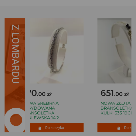
Z LOMBARDU
270
651
.00 zł
.00 zł
NOWA SREBRNA
NOWA ZŁOTA
OKSYDOWANA
BRANSOLETKA 
BRANSOLETKA
KULKI 333 19CM 1
KRÓLEWSKA 14,2
Do koszyka
Do kosz