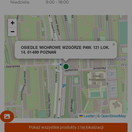
Niedziela:
9:00 - 18:00
+
−
×
OSIEDLE WICHROWE WZGÓRZE PAW. 121 LOK.
14, 61-699 POZNAŃ
Leaflet
|
©
OpenStreetMap
Pokaż wszystkie produkty z tej lokalizacji