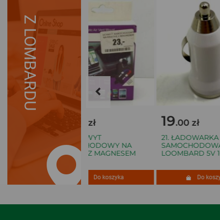
Z LOMBARDU
19
19
.00 zł
.00 zł
L
30. UCHWYT
21. ŁADOWARKA
SAMOCHODOWY NA
SAMOCHODOWA 
 BLASZKI
KRATKĘ Z MAGNESEM
LOOMBARD 5V 1
VEGA
szyka
Do koszyka
Do koszyk