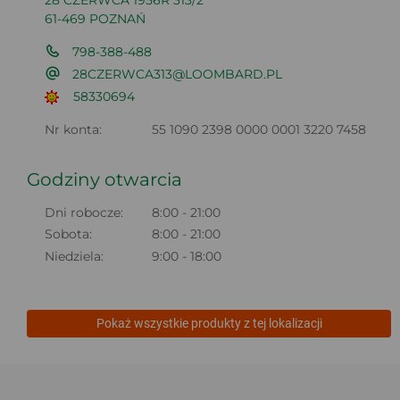
28 CZERWCA 1956R 313/2
61-469 POZNAŃ
798-388-488
28CZERWCA313@LOOMBARD.PL
58330694
Nr konta:
55 1090 2398 0000 0001 3220 7458
Godziny otwarcia
Dni robocze:
8:00 - 21:00
Sobota:
8:00 - 21:00
Niedziela:
9:00 - 18:00
Pokaż wszystkie produkty z tej lokalizacji