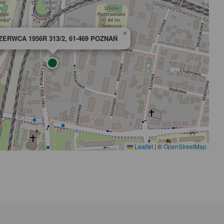
×
ZERWCA 1956R 313/2, 61-469 POZNAŃ
Leaflet
|
©
OpenStreetMap