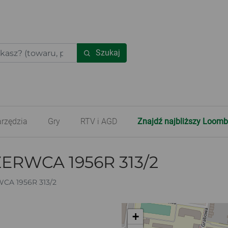
Szukaj
rzędzia
Gry
RTV i AGD
Znajdź najbliższy Loomb
ERWCA 1956R 313/2
CA 1956R 313/2
+