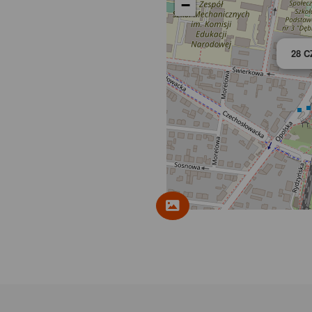
−
28 C