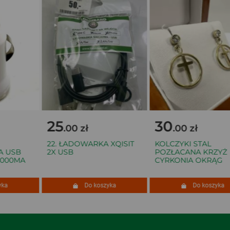
25
30
.00 zł
.00 zł
22. ŁADOWARKA XQISIT
KOLCZYKI STAL
USB
2X USB
POZŁACANA KRZYŻ
000MA
CYRKONIA OKRĄG
a
Do koszyka
Do koszyka