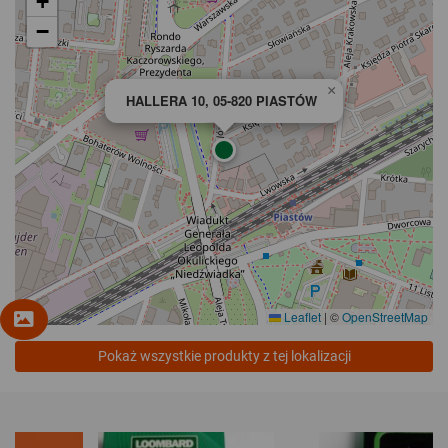
+
−
×
HALLERA 10, 05-820 PIASTÓW
Leaflet
|
©
OpenStreetMap
Pokaż wszystkie produkty z tej lokalizacji