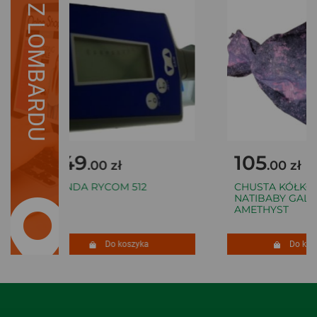
Z LOMBARDU
349
105
.00 zł
.00 zł
SONDA RYCOM 512
CHUSTA KÓŁKO
NATIBABY GALA
AMETHYST
Do koszyka
Do kosz