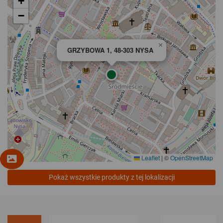
+
−
×
GRZYBOWA 1, 48-303 NYSA
Leaflet
|
©
OpenStreetMap
Pokaż wszystkie produkty z tej lokalizacji