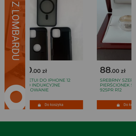
Z LOMBARDU
80
88
.00 zł
.00 zł
3 X ETUI DO IPHONE 12
SREBRNY SZERO
PRO INDUKCYJNE
PIERŚCIONEK 5,
ŁADOWANIE
925PR R12
Do koszyka
Do kosz