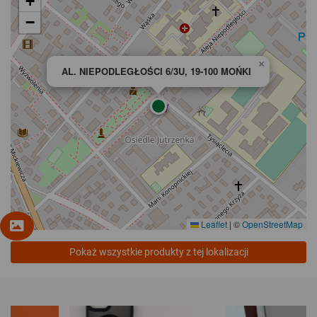
+
−
×
AL. NIEPODLEGŁOŚCI 6/3U, 19-100 MOŃKI
Leaflet
|
©
OpenStreetMap
Pokaż wszystkie produkty z tej lokalizacji