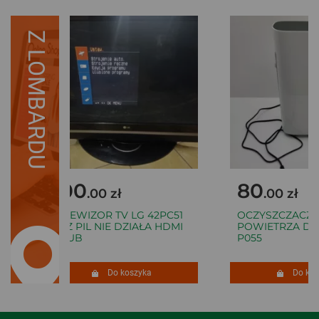
Z LOMBARDU
100
80
.00 zł
.00 zł
TELEWIZOR TV LG 42PC51
OCZYSZCZACZ
BEZ PIL NIE DZIAŁA HDMI
POWIETRZA DES
DSUB
P055
Do koszyka
Do kos