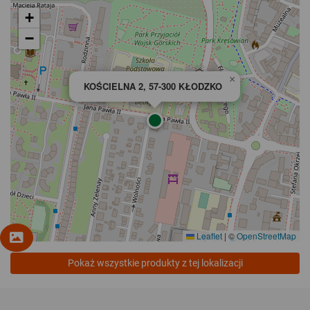
+
−
×
KOŚCIELNA 2, 57-300 KŁODZKO
Leaflet
|
©
OpenStreetMap
Pokaż wszystkie produkty z tej lokalizacji