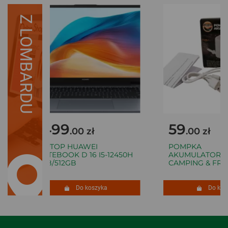
Z LOMBARDU
1499
59
.00 zł
.00 zł
LAPTOP HUAWEI
POMPKA
MATEBOOK D 16 I5-12450H
AKUMULATORO
8GB/512GB
CAMPING & FRI
Do koszyka
Do kosz