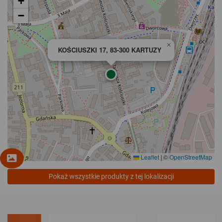
+
−
×
KOŚCIUSZKI 17, 83-300 KARTUZY
Leaflet
|
©
OpenStreetMap
Pokaż wszystkie produkty z tej lokalizacji