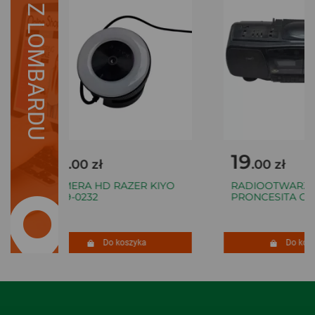
Z LOMBARDU
19
19
.00 zł
.00 zł
KAMERA HD RAZER KIYO
RADIOOTWARZA
RZ19-0232
PRONCESITA OK
Do koszyka
Do kosz