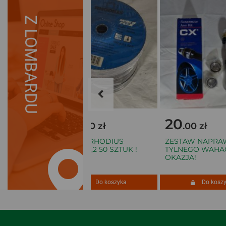
Z LOMBARDU
159
20
.00 zł
.00 zł
WITCH ON
TARCZE RHODIUS
ZESTAW NAPRAW
180X3X22,2 50 SZTUK !
TYLNEGO WAHAC
OKAZJA!
szyka
Do koszyka
Do koszyk