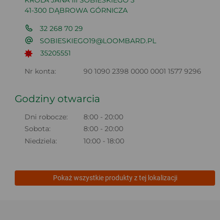
KRÓLA JANA III SOBIESKIEGO 3
41-300 DĄBROWA GÓRNICZA
32 268 70 29
SOBIESKIEGO19@LOOMBARD.PL
35205551
Nr konta:
90 1090 2398 0000 0001 1577 9296
Godziny otwarcia
Dni robocze:
8:00 - 20:00
Sobota:
8:00 - 20:00
Niedziela:
10:00 - 18:00
Pokaż wszystkie produkty z tej lokalizacji