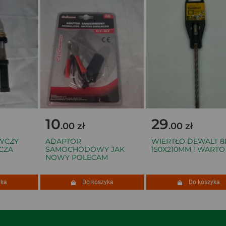
10
29
.00 zł
.00 zł
CZY
ADAPTOR
WIERTŁO DEWALT 8
ZA
SAMOCHODOWY JAK
150X210MM ! WARTO !
NOWY POLECAM
a
Do koszyka
Do koszyka