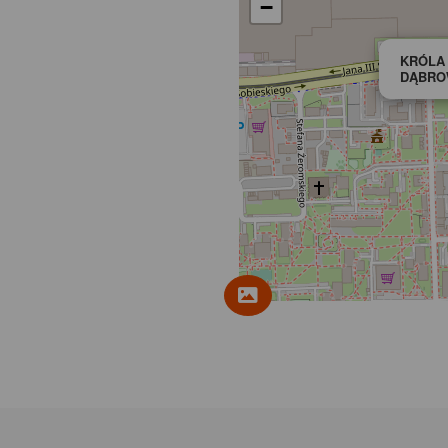
−
KRÓLA 
DĄBRO