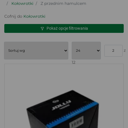
Kołowrotki
Z przednim hamulcem
Cofnij do
Kołowrotki
Pokaż opcje filtrowania
z
12