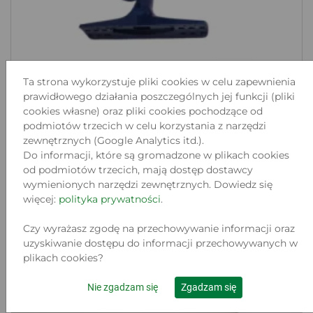
Ta strona wykorzystuje pliki cookies w celu zapewnienia
prawidłowego działania poszczególnych jej funkcji (pliki
KOŁOWROTEK XINGSHENG XS40B 2012
cookies własne) oraz pliki cookies pochodzące od
podmiotów trzecich w celu korzystania z narzędzi
Lokalizacja:
JAWORZYNA ŚLĄSKA, MICKIEWICZA 2A/13
zewnętrznych (Google Analytics itd.).
Stan:
Do informacji, które są gromadzone w plikach cookies
Używany
od podmiotów trzecich, mają dostęp dostawcy
45
wymienionych narzędzi zewnętrznych. Dowiedz się
.00 zł
więcej:
polityka prywatności
.
Do koszyka
Czy wyrażasz zgodę na przechowywanie informacji oraz
uzyskiwanie dostępu do informacji przechowywanych w
plikach cookies?
Nie zgadzam się
Zgadzam się