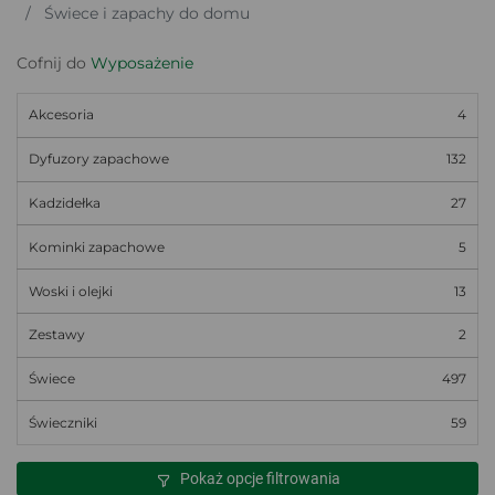
Świece i zapachy do domu
Cofnij do
Wyposażenie
Akcesoria
4
Dyfuzory zapachowe
132
Kadzidełka
27
Kominki zapachowe
5
Woski i olejki
13
Zestawy
2
Świece
497
Świeczniki
59
Pokaż opcje filtrowania