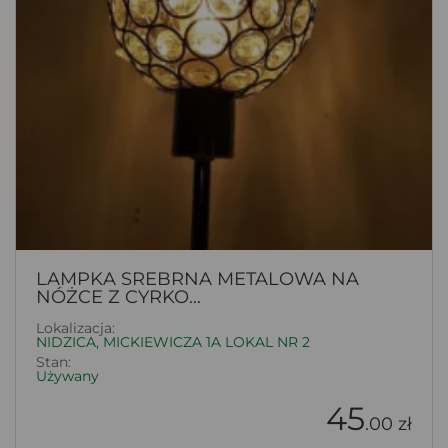
LAMPKA SREBRNA METALOWA NA
NÓŻCE Z CYRKO...
Lokalizacja:
NIDZICA, MICKIEWICZA 1A LOKAL NR 2
Stan:
Używany
45
.00 zł