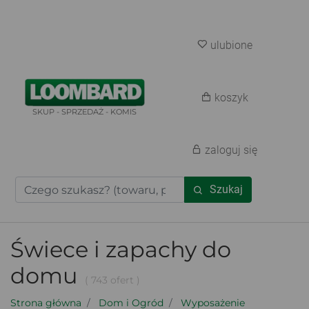
ulubione
koszyk
SKUP - SPRZEDAŻ - KOMIS
zaloguj się
Szukaj
Świece i zapachy do
domu
( 743 ofert )
Strona główna
Dom i Ogród
Wyposażenie