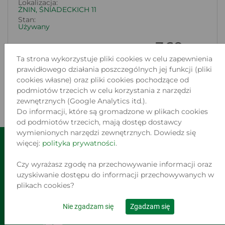
Lokalizacja:
ŻNIN, ŚNIADECKICH 11
Stan:
Używany
369
.00 zł
Ta strona wykorzystuje pliki cookies w celu zapewnienia
prawidłowego działania poszczególnych jej funkcji (pliki
Do koszyka
cookies własne) oraz pliki cookies pochodzące od
podmiotów trzecich w celu korzystania z narzędzi
zewnętrznych (Google Analytics itd.).
‹
1
2
...
35
36
37
38
›
Do informacji, które są gromadzone w plikach cookies
od podmiotów trzecich, mają dostęp dostawcy
wymienionych narzędzi zewnętrznych. Dowiedz się
więcej:
polityka prywatności
.
Loombardy
Regulaminy
Czy wyrażasz zgodę na przechowywanie informacji oraz
Odstąp od umowy 
Polityka 
uzyskiwanie dostępu do informacji przechowywanych w
TUTAJ
prywatności
plikach cookies?
Zwroty i reklamacje
Praca
Nie zgadzam się
Zgadzam się
Kontakt