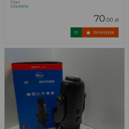
Stan:
Używany
70
.00 zł
Do koszyka