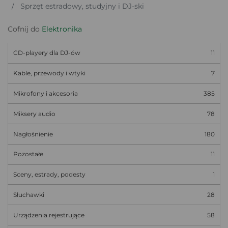
Sprzęt estradowy, studyjny i DJ-ski
Cofnij do
Elektronika
CD-playery dla DJ-ów
11
Kable, przewody i wtyki
7
Mikrofony i akcesoria
385
Miksery audio
78
Nagłośnienie
180
Pozostałe
11
Sceny, estrady, podesty
1
Słuchawki
28
Urządzenia rejestrujące
58