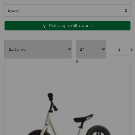
Łyżwy
2
Pokaż opcje filtrowania
z
15