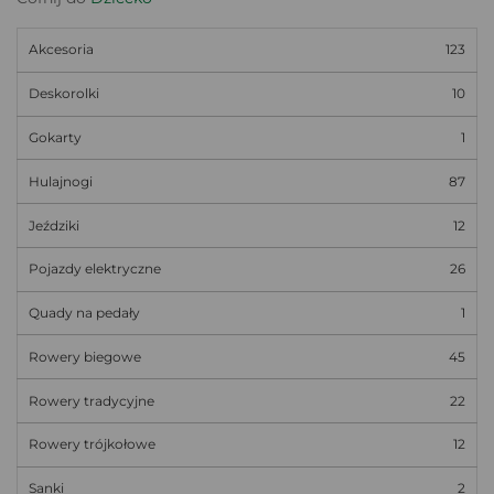
Akcesoria
123
Deskorolki
10
Gokarty
1
Hulajnogi
87
Jeździki
12
Pojazdy elektryczne
26
Quady na pedały
1
Rowery biegowe
45
Rowery tradycyjne
22
Rowery trójkołowe
12
Sanki
2