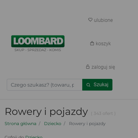
ulubione
koszyk
SKUP - SPRZEDAŻ - KOMIS
zaloguj się
Szukaj
Rowery i pojazdy
( 343 ofert )
Strona główna
Dziecko
Rowery i pojazdy
Cofnij do
Dziecko