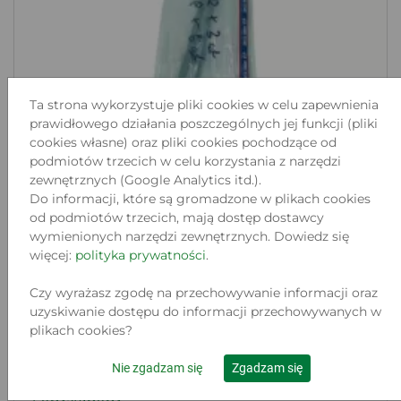
Ta strona wykorzystuje pliki cookies w celu zapewnienia
prawidłowego działania poszczególnych jej funkcji (pliki
cookies własne) oraz pliki cookies pochodzące od
podmiotów trzecich w celu korzystania z narzędzi
zewnętrznych (Google Analytics itd.).
Do informacji, które są gromadzone w plikach cookies
od podmiotów trzecich, mają dostęp dostawcy
wymienionych narzędzi zewnętrznych. Dowiedz się
więcej:
polityka prywatności
.
Czy wyrażasz zgodę na przechowywanie informacji oraz
KING TONY KLUCZ IMBUSOWY DLUGI
uzyskiwanie dostępu do informacji przechowywanych w
12MMX262M...
plikach cookies?
Lokalizacja:
DĄBROWA GÓRNICZA, KRÓLA JANA III
SOBIESKIEGO 3
Nie zgadzam się
Zgadzam się
Stan:
Powystawowy