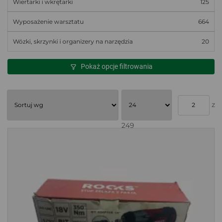
Wiertarki i wkrętarki
125
Wyposażenie warsztatu
664
Wózki, skrzynki i organizery na narzędzia
20
Pokaż opcje filtrowania
z
249