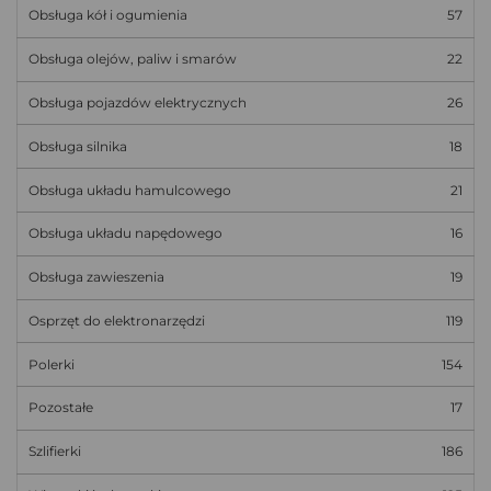
Obsługa kół i ogumienia
57
Obsługa olejów, paliw i smarów
22
Obsługa pojazdów elektrycznych
26
Obsługa silnika
18
Obsługa układu hamulcowego
21
Obsługa układu napędowego
16
Obsługa zawieszenia
19
Osprzęt do elektronarzędzi
119
Polerki
154
Pozostałe
17
Szlifierki
186