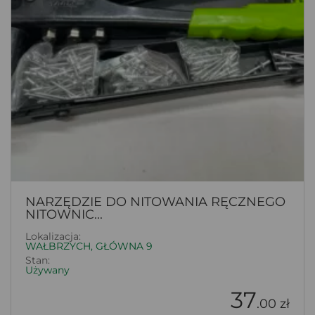
NARZĘDZIE DO NITOWANIA RĘCZNEGO
NITOWNIC...
Lokalizacja:
WAŁBRZYCH, GŁÓWNA 9
Stan:
Używany
37
.00 zł