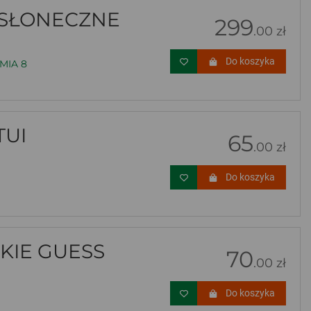
WSŁONECZNE
299
.00 zł
Do koszyka
MIA 8
TUI
65
.00 zł
Do koszyka
KIE GUESS
70
.00 zł
Do koszyka