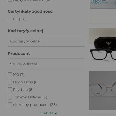
Certyfikaty zgodności
CE (27)
Kod taryfy celnej
Producent
100 (7)
Hugo Boss (6)
Ray-ban (8)
Tommy Hilfiger (6)
nieznany producent (38)
WIĘCEJ (44)