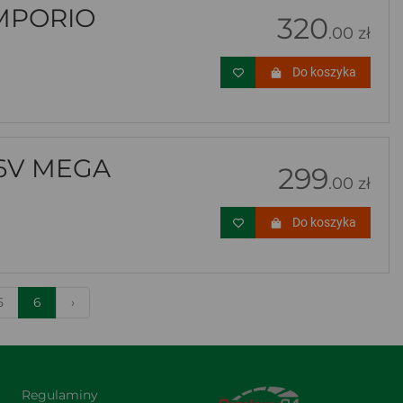
MPORIO
320
.00 zł
Do koszyka
6V MEGA
299
.00 zł
Do koszyka
5
6
›
Regulaminy