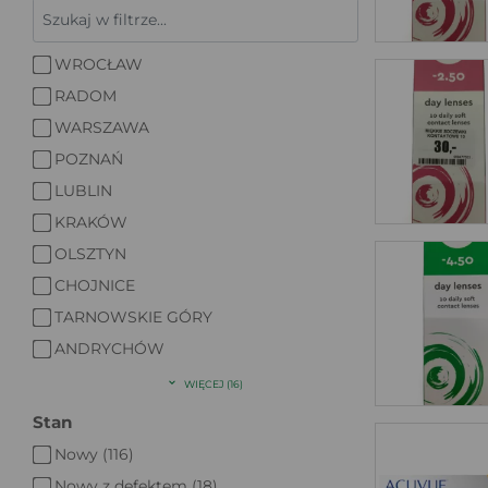
WROCŁAW
RADOM
WARSZAWA
POZNAŃ
LUBLIN
KRAKÓW
OLSZTYN
CHOJNICE
TARNOWSKIE GÓRY
ANDRYCHÓW
WIĘCEJ (16)
Stan
Nowy (116)
Nowy z defektem (18)