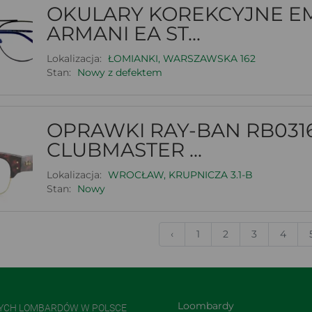
OKULARY KOREKCYJNE E
ARMANI EA ST...
Lokalizacja:
ŁOMIANKI, WARSZAWSKA 162
Stan:
Nowy z defektem
OPRAWKI RAY-BAN RB031
CLUBMASTER ...
Lokalizacja:
WROCŁAW, KRUPNICZA 3.1-B
Stan:
Nowy
‹
1
2
3
4
Loombardy
NYCH LOMBARDÓW W POLSCE