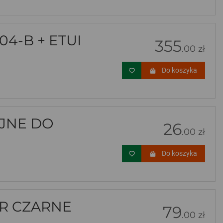
4-B + ETUI
355
.00 zł
Do koszyka
JNE DO
26
.00 zł
Do koszyka
R CZARNE
79
.00 zł