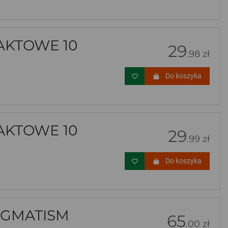
AKTOWE 10
29
.98 zł
Do koszyka
AKTOWE 10
29
.99 zł
Do koszyka
IGMATISM
65
.00 zł