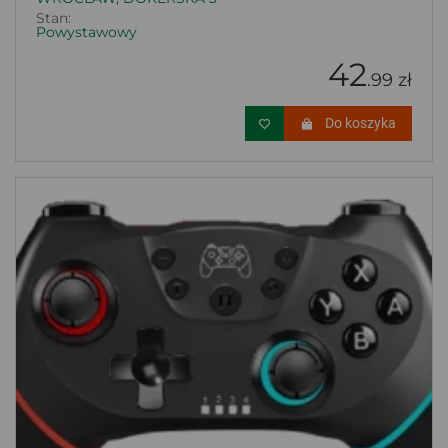
Stan:
Powystawowy
42
.99 zł
Do koszyka