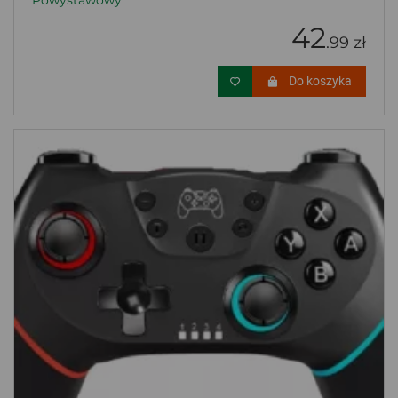
Powystawowy
42
.99 zł
Do koszyka