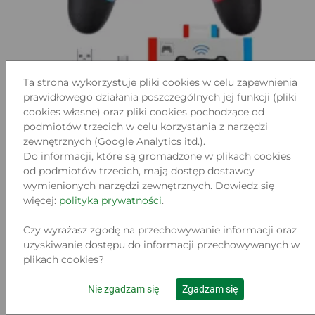
Ta strona wykorzystuje pliki cookies w celu zapewnienia
prawidłowego działania poszczególnych jej funkcji (pliki
cookies własne) oraz pliki cookies pochodzące od
podmiotów trzecich w celu korzystania z narzędzi
zewnętrznych (Google Analytics itd.).
Do informacji, które są gromadzone w plikach cookies
PAD BEZPRZEWODOWY DO KONSOLI
od podmiotów trzecich, mają dostęp dostawcy
NINTENDO SW...
wymienionych narzędzi zewnętrznych. Dowiedz się
więcej:
polityka prywatności
.
Lokalizacja:
WROCŁAW, POMORSKA 51/53 LU5
Stan:
Czy wyrażasz zgodę na przechowywanie informacji oraz
Nowy
uzyskiwanie dostępu do informacji przechowywanych w
25
plikach cookies?
.00 zł
Nie zgadzam się
Zgadzam się
Do koszyka