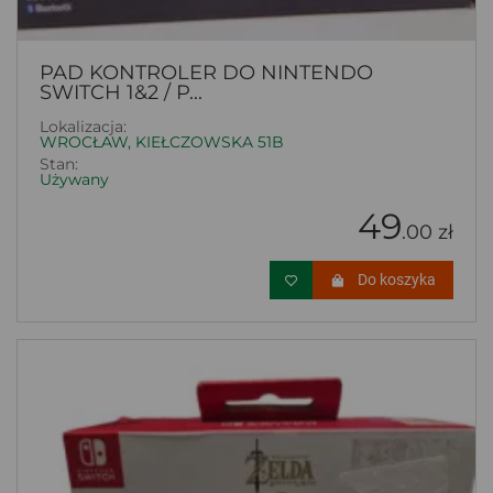
PAD KONTROLER DO NINTENDO
SWITCH 1&2 / P...
Lokalizacja:
WROCŁAW, KIEŁCZOWSKA 51B
Stan:
Używany
49
.00 zł
Do koszyka