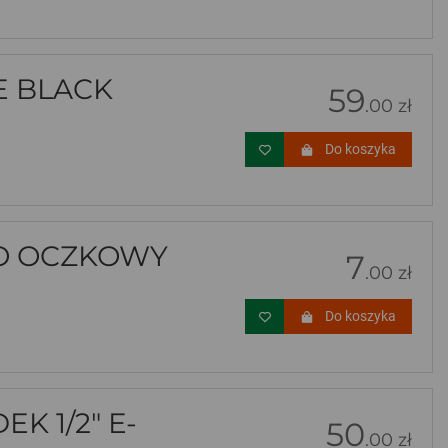
E BLACK
59
.00 zł
Do koszyka
O OCZKOWY
7
.00 zł
Do koszyka
 1/2" E-
50
.00 zł