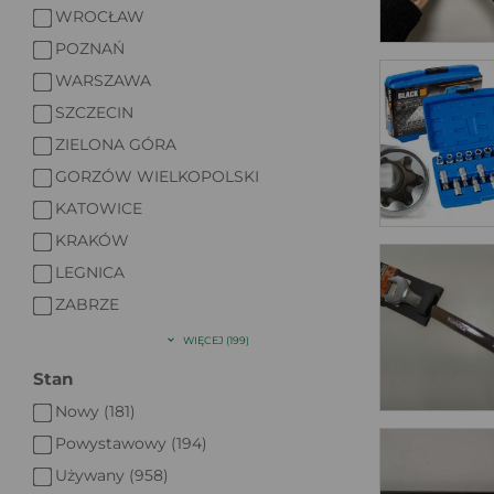
WROCŁAW
POZNAŃ
WARSZAWA
SZCZECIN
ZIELONA GÓRA
GORZÓW WIELKOPOLSKI
KATOWICE
KRAKÓW
LEGNICA
ZABRZE
WIĘCEJ (199)
Stan
Nowy (181)
Powystawowy (194)
Używany (958)