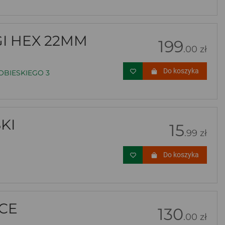
GI HEX 22MM
199
.00 zł
Do koszyka
OBIESKIEGO 3
KI
15
.99 zł
Do koszyka
CE
130
.00 zł