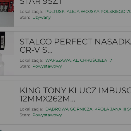
STAR 9SZT
Lokalizacja:
PUŁTUSK, ALEJA WOJSKA POLSKIEGO 7
Stan:
Używany
STALCO PERFECT NASADKA
CR-V S...
Lokalizacja:
WARSZAWA, AL. CHRUŚCIELA 17
Stan:
Powystawowy
KING TONY KLUCZ IMBUS
12MMX262M...
Lokalizacja:
DĄBROWA GÓRNICZA, KRÓLA JANA III S
Stan:
Powystawowy