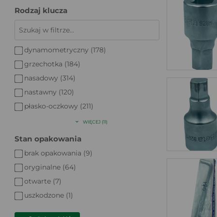
Rodzaj klucza
dynamometryczny (178)
grzechotka (184)
nasadowy (314)
nastawny (120)
płasko-oczkowy (211)
WIĘCEJ (11)
Stan opakowania
brak opakowania (9)
oryginalne (64)
otwarte (7)
uszkodzone (1)