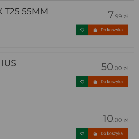
 T25 55MM
7
.99 zł
Do koszyka
HUS
50
.00 zł
Do koszyka
10
.00 zł
Do koszyka