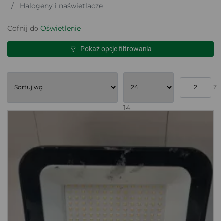
Halogeny i naświetlacze
Cofnij do
Oświetlenie
Pokaż opcje filtrowania
z
14