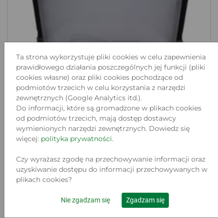
Ta strona wykorzystuje pliki cookies w celu zapewnienia
prawidłowego działania poszczególnych jej funkcji (pliki
cookies własne) oraz pliki cookies pochodzące od
podmiotów trzecich w celu korzystania z narzędzi
zewnętrznych (Google Analytics itd.).
Do informacji, które są gromadzone w plikach cookies
od podmiotów trzecich, mają dostęp dostawcy
wymienionych narzędzi zewnętrznych. Dowiedz się
LAMPA ROBOCZA LED HM MÜLLNER
więcej:
polityka prywatności
.
66W 8000LM
Czy wyrażasz zgodę na przechowywanie informacji oraz
Lokalizacja:
uzyskiwanie dostępu do informacji przechowywanych w
ZŁOTORYJA, RYNEK 31A
plikach cookies?
Stan:
Używany
Nie zgadzam się
Zgadzam się
317
.66 zł