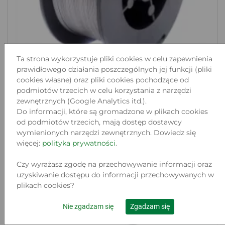
Ta strona wykorzystuje pliki cookies w celu zapewnienia
prawidłowego działania poszczególnych jej funkcji (pliki
cookies własne) oraz pliki cookies pochodzące od
podmiotów trzecich w celu korzystania z narzędzi
DRUT SPAWALNICZY MIG/MAG
zewnętrznych (Google Analytics itd.).
SAMOOSŁONOWY 0....
Do informacji, które są gromadzone w plikach cookies
Lokalizacja:
od podmiotów trzecich, mają dostęp dostawcy
NOWA SÓL, WOJSKA POLSKIEGO 2
wymienionych narzędzi zewnętrznych. Dowiedz się
Stan:
więcej:
polityka prywatności
.
Nowy
30
Czy wyrażasz zgodę na przechowywanie informacji oraz
.00 zł
uzyskiwanie dostępu do informacji przechowywanych w
plikach cookies?
Do koszyka
Nie zgadzam się
Zgadzam się