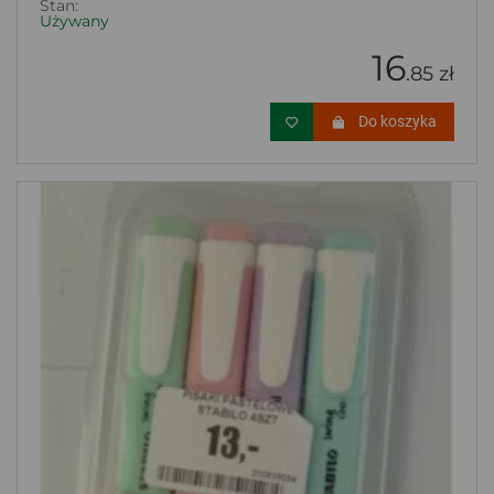
Stan:
Używany
16
.85 zł
Do koszyka