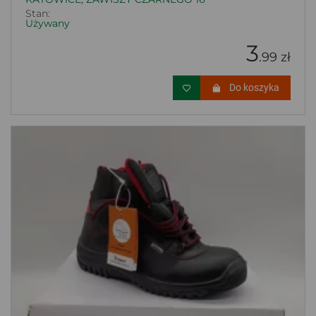
Stan:
Używany
3
.99 zł
Do koszyka