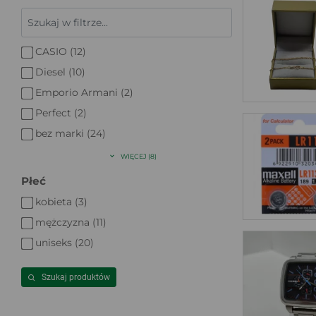
CASIO (12)
Diesel (10)
Emporio Armani (2)
Perfect (2)
bez marki (24)
WIĘCEJ (8)
Płeć
kobieta (3)
mężczyzna (11)
uniseks (20)
Szukaj produktów