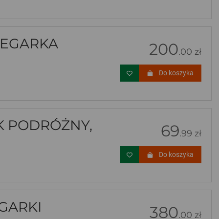
ZEGARKA
200
.00 zł
Do koszyka
K PODRÓŻNY,
69
.99 zł
Do koszyka
GARKI
380
.00 zł