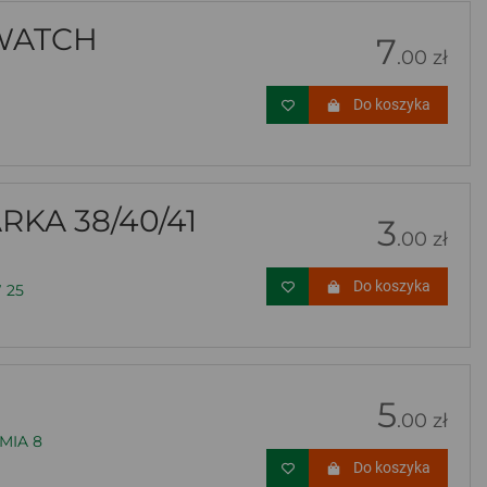
WATCH
7
.00 zł
Do koszyka
KA 38/40/41
3
.00 zł
Do koszyka
 25
5
.00 zł
MIA 8
Do koszyka