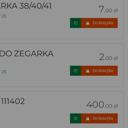
KA 38/40/41
7
.00 zł
 25
Do koszyka
DO ZEGARKA
2
.00 zł
Do koszyka
 25
111402
400
.00 zł
Do koszyka