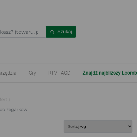
Szukaj
rzędzia
Gry
RTV i AGD
Znajdź najbliższy Loomb
fert )
 do zegarków