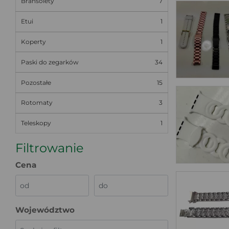
Bransolety
7
Etui
1
Koperty
1
Paski do zegarków
34
Pozostałe
15
Rotomaty
3
Teleskopy
1
Filtrowanie
Cena
Województwo