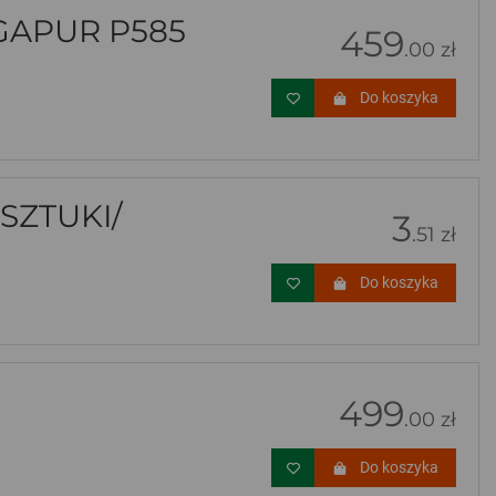
GAPUR P585
459
.00 zł
Do koszyka
 SZTUKI/
3
.51 zł
Do koszyka
499
.00 zł
Do koszyka