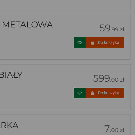
A METALOWA
59
.99 zł
Do koszyka
BIAŁY
599
.00 zł
Do koszyka
ARKA
7
.00 zł