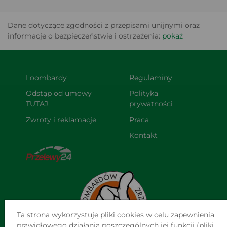
Dane dotyczące zgodności z przepisami unijnymi oraz
informacje o bezpieczeństwie i ostrzeżenia:
pokaż
Loombardy
Regulaminy
Odstąp od umowy 
Polityka 
TUTAJ
prywatności
Zwroty i reklamacje
Praca
Kontakt
Ta strona wykorzystuje pliki cookies w celu zapewnienia
prawidłowego działania poszczególnych jej funkcji (pliki