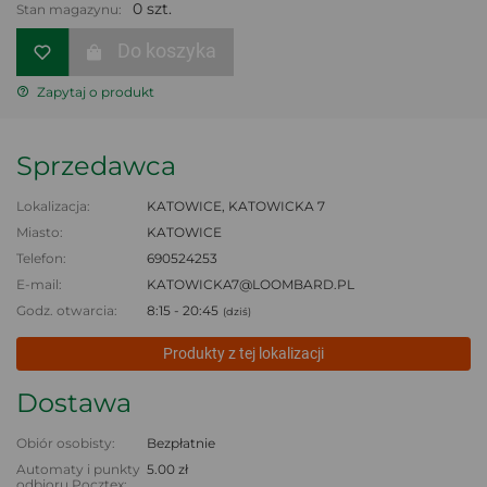
0 szt.
Stan magazynu:
Do koszyka
Zapytaj o produkt
Sprzedawca
Lokalizacja:
KATOWICE, KATOWICKA 7
Miasto:
KATOWICE
Telefon:
690524253
E-mail:
KATOWICKA7@LOOMBARD.PL
Godz. otwarcia:
8:15 - 20:45
(dziś)
Produkty z tej lokalizacji
Dostawa
Obiór osobisty:
Bezpłatnie
Automaty i punkty
5.00 zł
odbioru Pocztex: