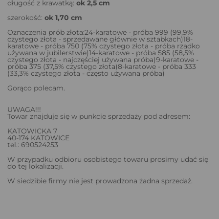
długość z krawatką:
ok 2,5 cm
szerokość:
ok 1,70 cm
Oznaczenia prób złota:24-karatowe - próba 999 (99,9%
czystego złota - sprzedawane głównie w sztabkach)18-
karatowe - próba 750 (75% czystego złota - próba rzadko
używana w jubilerstwie)14-karatowe - próba 585 (58,5%
czystego złota - najczęściej używana próba)9-karatowe -
próba 375 (37,5% czystego złota)8-karatowe - próba 333
(33,3% czystego złota - często używana próba)
Gorąco polecam.
UWAGA!!!
Towar znajduje się w punkcie sprzedaży pod adresem:
KATOWICKA 7
40-174 KATOWICE
tel.: 690524253
W przypadku odbioru osobistego towaru prosimy udać się
do tej lokalizacji.
W siedzibie firmy nie jest prowadzona żadna sprzedaż.