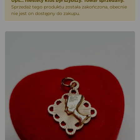
Ups... niestety ktoś był szybszy. Towar sprzedany.
Sprzedaż tego produktu została zakończona, obecnie
nie jest on dostępny do zakupu.