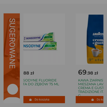
SUGEROWANE
12
69
.88 zł
.98 zł
SENSODYNE FLUORIDE
KAWA ZIARNISTA
PASTA DO ZĘBÓW 75 ML
MIESZANA LAVAZ
CREMA E GUSTO
TRADIZIONE ITALI
G
Do koszyka
Do koszy