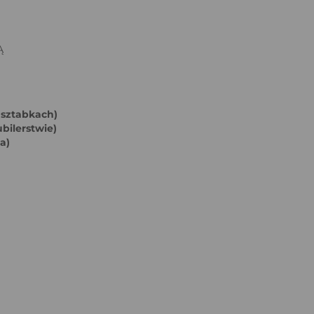
Ą
 sztabkach)
bilerstwie)
a)