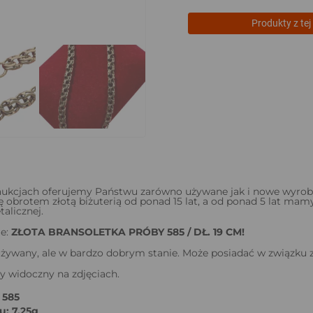
Produkty z tej 
ukcjach oferujemy Państwu zarówno używane jak i nowe wyroby ju
ę obrotem złotą biżuterią od ponad 15 lat, a od ponad 5 lat m
alicznej.
ie:
ZŁOTA BRANSOLETKA PRÓBY 585 / DŁ. 19 CM!
żywany, ale w bardzo dobrym stanie. Może posiadać w związku z
y widoczny na zdjęciach.
 585
: 7,25g