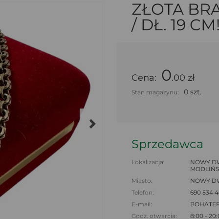
ZŁOTA BR
/ DŁ. 19 CM
0
Cena:
.00 zł
0 szt.
Stan magazynu:
Sprzedawca
Lokalizacja:
NOWY DW
MODLIŃS
Miasto:
NOWY D
Telefon:
690 534 4
E-mail:
BOHATE
Godz. otwarcia:
8:00 - 20