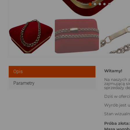
Witamy!
Opis
Na naszych a
Parametry
zajmującą si
sprzedaży det
Dziś w oferc
Wyrób jest u
Stan wizualn
Próba złota:
Masa wyrobu