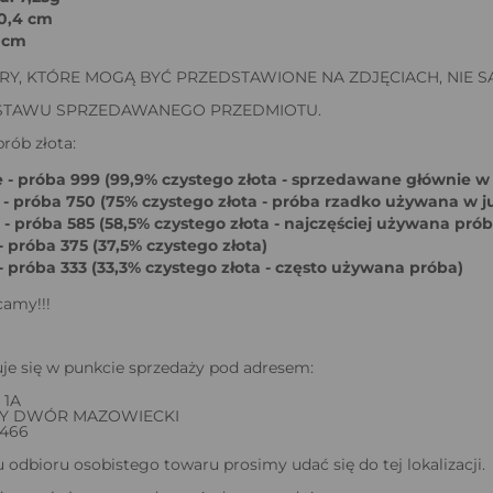
 0,4 cm
9 cm
Y, KTÓRE MOGĄ BYĆ PRZEDSTAWIONE NA ZDJĘCIACH, NIE S
ESTAWU SPRZEDAWANEGO PRZEDMIOTU.
rób złota:
 - próba 999 (99,9% czystego złota - sprzedawane głównie w
 - próba 750 (75% czystego złota - próba rzadko używana w ju
- próba 585 (58,5% czystego złota - najczęściej używana prób
 próba 375 (37,5% czystego złota)
- próba 333 (33,3% czystego złota - często używana próba)
camy!!!
je się w punkcie sprzedaży pod adresem:
 1A
WY DWÓR MAZOWIECKI
 466
odbioru osobistego towaru prosimy udać się do tej lokalizacji.