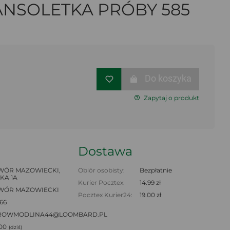
ANSOLETKA PRÓBY 585
!
Do koszyka
Zapytaj o produkt
Dostawa
ÓR MAZOWIECKI,
Obiór osobisty:
Bezpłatnie
KA 1A
Kurier Pocztex:
14.99 zł
WÓR MAZOWIECKI
Pocztex Kurier24:
19.00 zł
66
ROWMODLINA44@LOOMBARD.PL
:00
(dziś)