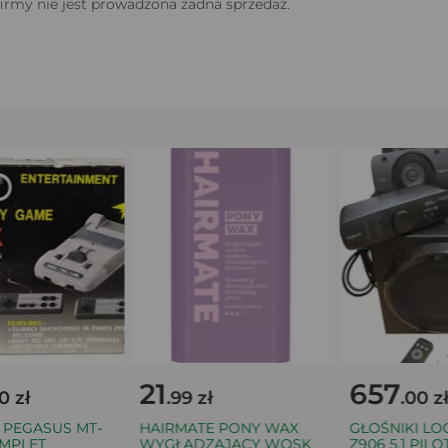
firmy nie jest prowadzona żadna sprzedaż.
21
657
zł
.99 zł
.00 zł
EGASUS MT-
HAIRMATE PONY WAX
GŁOŚNIKI LOGI
PLET
WYGŁADZAJĄCY WOSK
Z906 5.1 PILOT