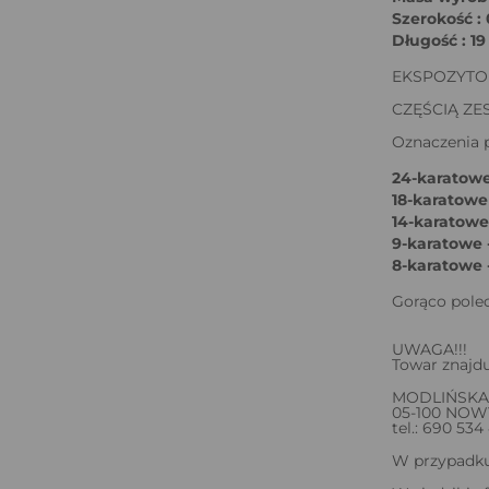
Szerokość :
Długość : 1
EKSPOZYTOR
CZĘŚCIĄ Z
Oznaczenia p
24-karatowe
18-karatowe
14-karatowe 
9-karatowe -
8-karatowe 
Gorąco pole
UWAGA!!!
Towar znajdu
MODLIŃSKA
05-100 NO
tel.: 690 534
W przypadku 