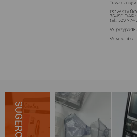
Towar znajdu
POWSTAŃC
76-150 DA
tel.: 539 774
W przypadku 
W siedzibie 
SUGEROWANE