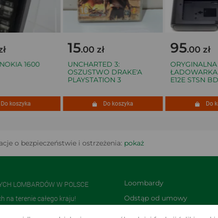
15
95
.00 zł
.00 zł
KIA 1600
UNCHARTED 3:
ORYGINALNA
OSZUSTWO DRAKE'A
ŁADOWARKA CA
PLAYSTATION 3
E12E STSN BDB
 koszyka
Do koszyka
Do kos
cje o bezpieczeństwie i ostrzeżenia:
pokaż
Loombardy
NYCH LOMBARDÓW W POLSCE
Odstąp od umowy 
na terenie całego kraju!
TUTAJ
olsce i jedną z największych w