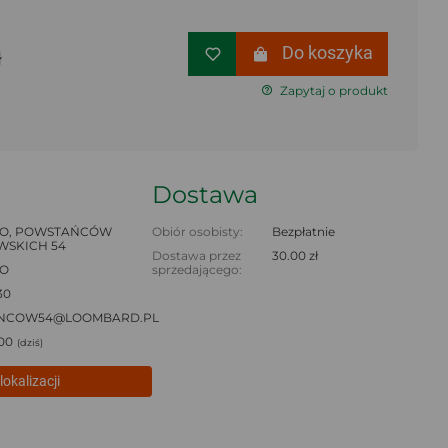
Do koszyka
ł
Zapytaj o produkt
Dostawa
O, POWSTAŃCÓW
Obiór osobisty:
Bezpłatnie
SKICH 54
Dostawa przez
30.00 zł
O
sprzedającego:
30
NCOW54@LOOMBARD.PL
:00
(dziś)
lokalizacji