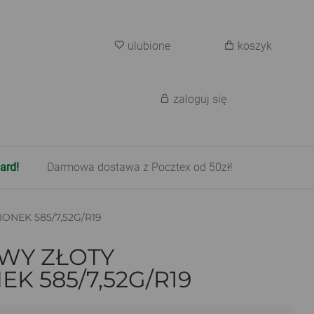
ulubione
koszyk
zaloguj się
ard!
Darmowa dostawa z Pocztex od 50zł!
ONEK 585/7,52G/R19
WY ZŁOTY
EK 585/7,52G/R19