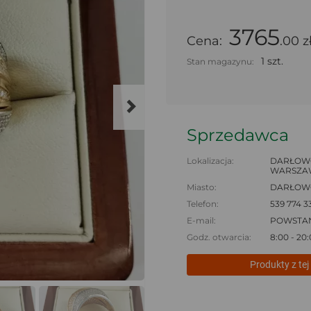
3765
Cena:
.00 z
1 szt.
Stan magazynu:
Sprzedawca
Lokalizacja:
DARŁOW
WARSZAW
Miasto:
DARŁOW
Telefon:
539 774 3
E-mail:
POWSTA
Godz. otwarcia:
8:00 - 20
Produkty z tej 