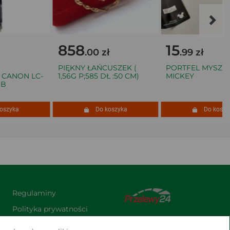
858
15
.00 zł
.99 zł
PIĘKNY ŁAŃCUSZEK (
PORTFEL MYSZKA
NON LC-
1,56G P;585 DŁ :50 CM)
MICKEY
zyka
Do koszyka
Do koszyka
Regulaminy
Polityka prywatności
Praca