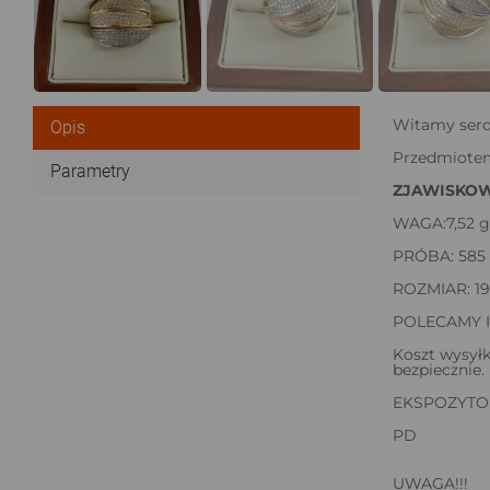
Witamy serd
Opis
Przedmiotem
Parametry
ZJAWISKOWY
WAGA:7,52 g
PRÓBA: 585
ROZMIAR: 19
POLECAMY 
Koszt wysyłk
bezpiecznie.
EKSPOZYTO
PD
UWAGA!!!