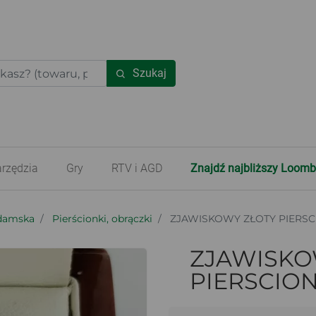
Szukaj
rzędzia
Gry
RTV i AGD
Znajdź najbliższy Loomb
 damska
Pierścionki, obrączki
ZJAWISKOWY ZŁOTY PIERSCI
ZJAWISKO
PIERSCION