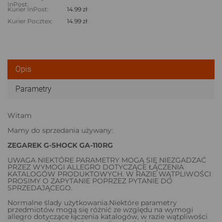
InPost:
Kurier InPost:
14.99 zł
Kurier Pocztex:
14.99 zł
Opis
Parametry
Witam
Mamy do sprzedania używany:
ZEGAREK G-SHOCK GA-110RG
UWAGA NIEKTÓRE PARAMETRY MOGĄ SIĘ NIEZGADZAĆ
PRZEZ WYMOGI ALLEGRO DOTYCZĄCE ŁĄCZENIA
KATALOGÓW PRODUKTOWYCH. W RAZIE WĄTPLIWOŚCI
PROSIMY O ZAPYTANIE POPRZEZ PYTANIE DO
SPRZEDAJĄCEGO.
Normalne ślady użytkowania.Niektóre parametry
przedmiotów mogą się różnić ze względu na wymogi
allegro dotyczące łączenia katalogów, w razie wątpliwości