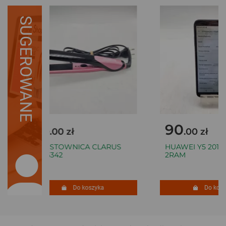
SUGEROWANE
25
90
.00 zł
.00 zł
PROSTOWNICA CLARUS
HUAWEI Y5 2018 
HS-5342
2RAM
Do koszyka
Do koszy