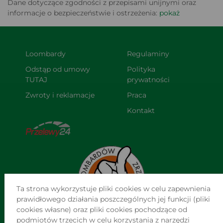
Dane dotyczące zgodności z przepisami unijnymi oraz
informacje o bezpieczeństwie i ostrzeżenia:
pokaż
Loombardy
Regulaminy
Odstąp od umowy 
Polityka 
TUTAJ
prywatności
Zwroty i reklamacje
Praca
Kontakt
Ta strona wykorzystuje pliki cookies w celu zapewnienia
prawidłowego działania poszczególnych jej funkcji (pliki
cookies własne) oraz pliki cookies pochodzące od
podmiotów trzecich w celu korzystania z narzędzi