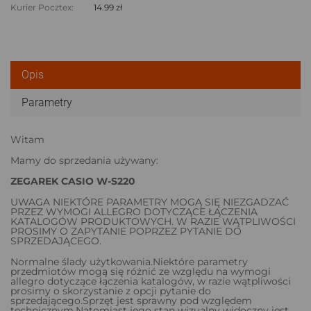
Kurier Pocztex:
14.99 zł
Opis
Parametry
Witam
Mamy do sprzedania używany:
ZEGAREK CASIO W-S220
UWAGA NIEKTÓRE PARAMETRY MOGĄ SIĘ NIEZGADZAĆ
PRZEZ WYMOGI ALLEGRO DOTYCZĄCE ŁĄCZENIA
KATALOGÓW PRODUKTOWYCH. W RAZIE WĄTPLIWOŚCI
PROSIMY O ZAPYTANIE POPRZEZ PYTANIE DO
SPRZEDAJĄCEGO.
Normalne ślady użytkowania.Niektóre parametry
przedmiotów mogą się różnić ze względu na wymogi
allegro dotyczące łączenia katalogów, w razie wątpliwości
prosimy o skorzystanie z opcji pytanie do
sprzedającego.Sprzęt jest sprawny pod względem
technicznym.Natomiast jego stan wizualny widoczny jest