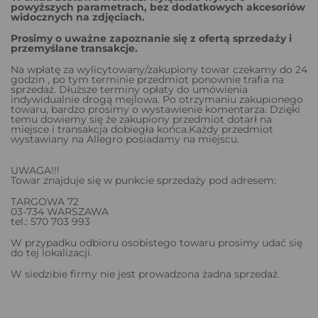
powyższych parametrach, bez dodatkowych akcesoriów
widocznych na zdjęciach.
Prosimy o uważne zapoznanie się z ofertą sprzedaży i
przemyślane transakcje.
Na wpłatę za wylicytowany/zakupiony towar czekamy do 24
godzin , po tym terminie przedmiot ponownie trafia na
sprzedaż. Dłuższe terminy opłaty do umówienia
indywidualnie drogą mejlowa. Po otrzymaniu zakupionego
towaru, bardzo prosimy o wystawienie komentarza. Dzięki
temu dowiemy się że zakupiony przedmiot dotarł na
miejsce i transakcja dobiegła końca.Każdy przedmiot
wystawiany na Allegro posiadamy na miejscu.
UWAGA!!!
Towar znajduje się w punkcie sprzedaży pod adresem:
TARGOWA 72
03-734 WARSZAWA
tel.: 570 703 993
W przypadku odbioru osobistego towaru prosimy udać się
do tej lokalizacji.
W siedzibie firmy nie jest prowadzona żadna sprzedaż.