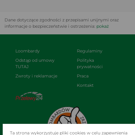
Dane dotyczące zgodności z przepisami unijnymi oraz
informacje o bezpieczeństwie i ostrzeżenia:
pokaż
Loombardy
Regulaminy
Odstąp od umowy 
Polityka 
TUTAJ
prywatności
Zwroty i reklamacje
Praca
Kontakt
Ta strona wykorzystuje pliki cookies w celu zapewnienia