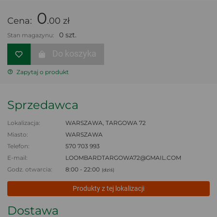
0
Cena:
.00 zł
0 szt.
Stan magazynu:
Do koszyka
Zapytaj o produkt
Sprzedawca
Lokalizacja:
WARSZAWA, TARGOWA 72
Miasto:
WARSZAWA
Telefon:
570 703 993
E-mail:
LOOMBARDTARGOWA72@GMAIL.COM
Godz. otwarcia:
8:00 - 22:00
(dziś)
Produkty z tej lokalizacji
Dostawa