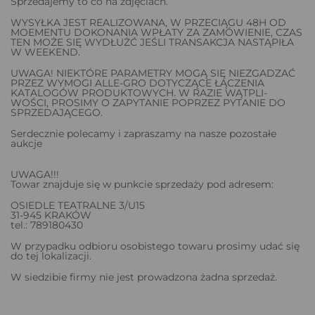
Sprzedajemy to co na zdjęciach.
WYSYŁKA JEST REALIZOWANA, W PRZECIĄGU 48H OD
MOEMENTU DOKONANIA WPŁATY ZA ZAMÓWIENIE, CZAS
TEN MOŻE SIĘ WYDŁUŻĆ JEŚLI TRANSAKCJA NASTĄPIŁA
W WEEKEND.
UWAGA! NIEKTÓRE PARAMETRY MOGĄ SIĘ NIEZGADZAĆ
PRZEZ WYMOGI ALLE-GRO DOTYCZĄCE ŁĄCZENIA
KATALOGÓW PRODUKTOWYCH. W RAZIE WĄTPLI-
WOŚCI, PROSIMY O ZAPYTANIE POPRZEZ PYTANIE DO
SPRZEDAJĄCEGO.
Serdecznie polecamy i zapraszamy na nasze pozostałe
aukcje
UWAGA!!!
Towar znajduje się w punkcie sprzedaży pod adresem:
OSIEDLE TEATRALNE 3/U15
31-945 KRAKÓW
tel.: 789180430
W przypadku odbioru osobistego towaru prosimy udać się
do tej lokalizacji.
W siedzibie firmy nie jest prowadzona żadna sprzedaż.