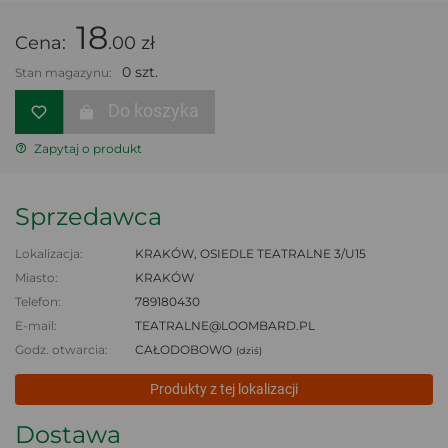
18
Cena:
.00 zł
0 szt.
Stan magazynu:
Do koszyka
Zapytaj o produkt
Sprzedawca
Lokalizacja:
KRAKÓW, OSIEDLE TEATRALNE 3/U15
Miasto:
KRAKÓW
Telefon:
789180430
E-mail:
TEATRALNE@LOOMBARD.PL
Godz. otwarcia:
CAŁODOBOWO
(dziś)
Produkty z tej lokalizacji
Dostawa