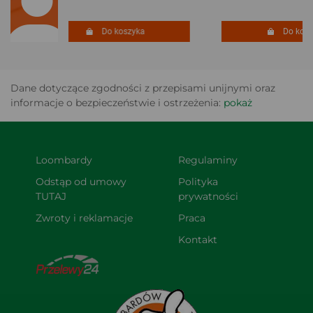
Do koszyka
Do koszy
Dane dotyczące zgodności z przepisami unijnymi oraz
informacje o bezpieczeństwie i ostrzeżenia:
pokaż
Loombardy
Regulaminy
Odstąp od umowy 
Polityka 
TUTAJ
prywatności
Zwroty i reklamacje
Praca
Kontakt