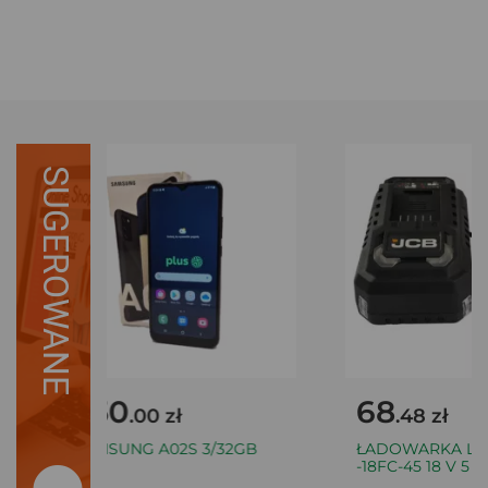
SUGEROWANE
250
68
.00 zł
.48 zł
SAMSUNG A02S 3/32GB
ŁADOWARKA LI-I
-18FC-45 18 V 5 AH