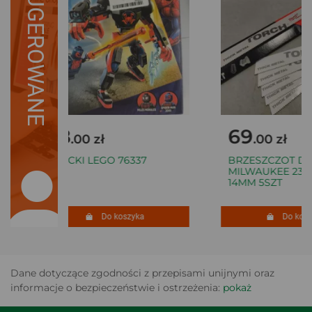
SUGEROWANE
28
69
.00 zł
.00 zł
KLOCKI LEGO 76337
BRZESZCZOT DO
MILWAUKEE 230M
14MM 5SZT
Do koszyka
Do koszy
Dane dotyczące zgodności z przepisami unijnymi oraz
informacje o bezpieczeństwie i ostrzeżenia:
pokaż