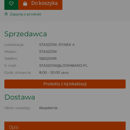
Do koszyka
Zapytaj o produkt
Sprzedawca
Lokalizacja:
STASZÓW, RYNEK 4
Miasto:
STASZÓW
Telefon:
158320091
E-mail:
STASZOW@LOOMBARD.PL
Godz. otwarcia:
8:00 - 20:00
(dziś)
Produkty z tej lokalizacji
Dostawa
Obiór osobisty:
Bezpłatnie
Opis