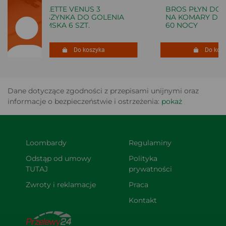
GILLETTE VENUS 3
BROS PŁYN DO E
MASZYNKA DO GOLENIA
NA KOMARY DLA 
DAMSKA 6 SZT.
60 NOCY
Do koszyka
Do koszy
Dane dotyczące zgodności z przepisami unijnymi oraz
informacje o bezpieczeństwie i ostrzeżenia:
pokaż
Loombardy
Regulaminy
Odstąp od umowy 
Polityka 
TUTAJ
prywatności
Zwroty i reklamacje
Praca
Kontakt