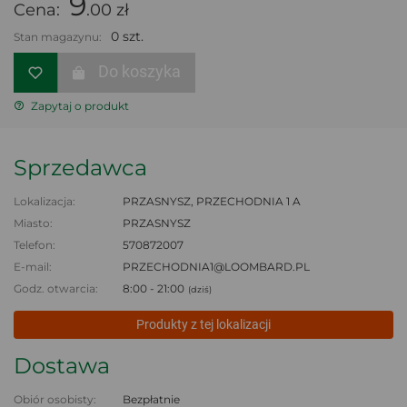
9
Cena:
.00 zł
0 szt.
Stan magazynu:
Do koszyka
Zapytaj o produkt
Sprzedawca
Lokalizacja:
PRZASNYSZ, PRZECHODNIA 1 A
Miasto:
PRZASNYSZ
Telefon:
570872007
E-mail:
PRZECHODNIA1@LOOMBARD.PL
Godz. otwarcia:
8:00 - 21:00
(dziś)
Produkty z tej lokalizacji
Dostawa
Obiór osobisty:
Bezpłatnie