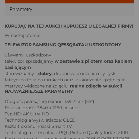
Parametry
KUPUJĄC NA TEJ AUKCJI KUPUJESZ U LEGALNEJ FIRMY!
W naszej ofercie:
TELEWIZOR SAMSUNG QE55Q64TAU USZKODZONY
używany, uszkodzony
telewizor sprzedajemy
w zestawie z pilotem oraz kablem
zasilającym
stan wizualny -
dobry,
drobne zabrudzenia czy ryski,
fabryczna folia na ramkach oraz uszkodzenie - pęknięcie
matrycy widoczne na zdjęciu,
realne zdjęcia w aukcji
NAJWAŻNIEJSZE PARAMETRY
Długość przekątnej ekranu: 139,7 cm (55")
Rozdzielczość: 3840 x 2160 piksele
Typ HD: 4K Ultra HD
Technologia wyświetlacza: QLED
Kształt ekranu: Płaski Smart TV
Technologia interpolacji: PQI (Picture Quality Index) 3100
System formatu sygnału cyfrowego: DVB-C,DVB-S2,DVB-