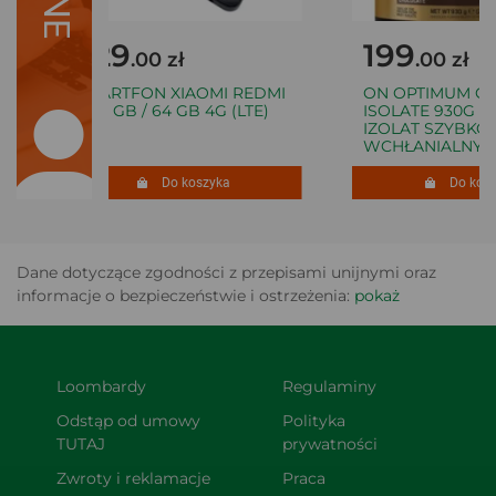
229
199
.00 zł
.00 zł
SMARTFON XIAOMI REDMI
ON OPTIMUM GO
A5 3 GB / 64 GB 4G (LTE)
ISOLATE 930G WP
IZOLAT SZYBKO
WCHŁANIALNY
Do koszyka
Do koszy
Dane dotyczące zgodności z przepisami unijnymi oraz
informacje o bezpieczeństwie i ostrzeżenia:
pokaż
Loombardy
Regulaminy
Odstąp od umowy 
Polityka 
TUTAJ
prywatności
Zwroty i reklamacje
Praca