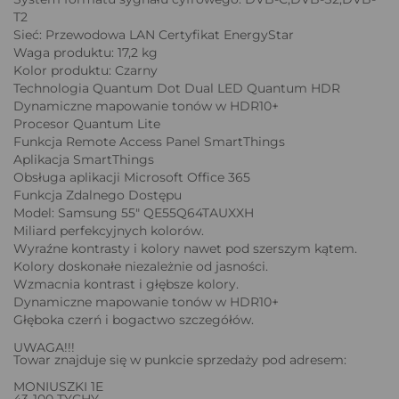
T2
Sieć: Przewodowa LAN Certyfikat EnergyStar
Waga produktu: 17,2 kg
Kolor produktu: Czarny
Technologia Quantum Dot Dual LED Quantum HDR
Dynamiczne mapowanie tonów w HDR10+
Procesor Quantum Lite
Funkcja Remote Access Panel SmartThings
Aplikacja SmartThings
Obsługa aplikacji Microsoft Office 365
Funkcja Zdalnego Dostępu
Model: Samsung 55" QE55Q64TAUXXH
Miliard perfekcyjnych kolorów.
Wyraźne kontrasty i kolory nawet pod szerszym kątem.
Kolory doskonałe niezależnie od jasności.
Wzmacnia kontrast i głębsze kolory.
Dynamiczne mapowanie tonów w HDR10+
Głęboka czerń i bogactwo szczegółów.
UWAGA!!!
Towar znajduje się w punkcie sprzedaży pod adresem:
MONIUSZKI 1E
43-100 TYCHY