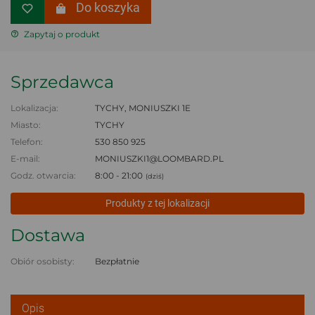
Do koszyka
Zapytaj o produkt
Sprzedawca
Lokalizacja:
TYCHY, MONIUSZKI 1E
Miasto:
TYCHY
Telefon:
530 850 925
E-mail:
MONIUSZKI1@LOOMBARD.PL
Godz. otwarcia:
8:00 - 21:00
(dziś)
Produkty z tej lokalizacji
Dostawa
Obiór osobisty:
Bezpłatnie
Opis