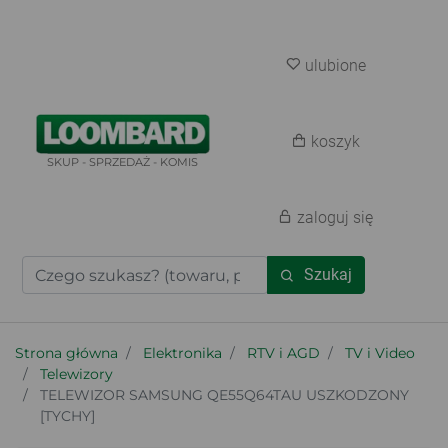
ulubione
koszyk
SKUP - SPRZEDAŻ - KOMIS
zaloguj się
Szukaj
Strona główna
Elektronika
RTV i AGD
TV i Video
Telewizory
TELEWIZOR SAMSUNG QE55Q64TAU USZKODZONY
[TYCHY]