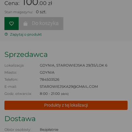
100
Cena:
.00 zł
0 szt.
Stan magazynu:
Do koszyka
Zapytaj o produkt
Sprzedawca
Lokalizacja:
GDYNIA, STAROWIEJSKA 29/35/LOK 6
Miasto:
GDYNIA
Telefon:
784503526
E-mail:
STAROWIEJSKA29@GMAIL.COM
Godz. otwarcia:
8:00 - 21:00
(dziś)
Produkty z tej lokalizacji
Dostawa
Obiór osobisty:
Bezpłatnie