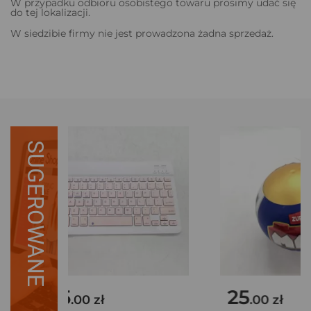
W przypadku odbioru osobistego towaru prosimy udać się
do tej lokalizacji.
W siedzibie firmy nie jest prowadzona żadna sprzedaż.
SUGEROWANE
45
25
.00 zł
.00 zł