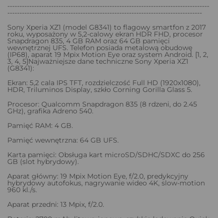
-----------------------------------------------------------------------------------
--------------------------------------------------------------------------------
Sony Xperia XZ1 (model G8341) to flagowy smartfon z 2017
roku, wyposażony w 5,2-calowy ekran HDR FHD, procesor
Snapdragon 835, 4 GB RAM oraz 64 GB pamięci
wewnętrznej UFS. Telefon posiada metalową obudowę
(IP68), aparat 19 Mpix Motion Eye oraz system Android. [1, 2,
3, 4, 5]Najważniejsze dane techniczne Sony Xperia XZ1
(G8341):
Ekran: 5,2 cala IPS TFT, rozdzielczość Full HD (1920x1080),
HDR, Triluminos Display, szkło Corning Gorilla Glass 5.
Procesor: Qualcomm Snapdragon 835 (8 rdzeni, do 2.45
GHz), grafika Adreno 540.
Pamięć RAM: 4 GB.
Pamięć wewnętrzna: 64 GB UFS.
Karta pamięci: Obsługa kart microSD/SDHC/SDXC do 256
GB (slot hybrydowy).
Aparat główny: 19 Mpix Motion Eye, f/2.0, predykcyjny
hybrydowy autofokus, nagrywanie wideo 4K, slow-motion
960 kl./s.
Aparat przedni: 13 Mpix, f/2.0.