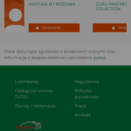
KLAWIATURA BT RÓŹOWA
ZURU MAX RETRO
COLECTION
Do koszyka
Do koszy
Dane dotyczące zgodności z przepisami unijnymi oraz
informacje o bezpieczeństwie i ostrzeżenia:
pokaż
Loombardy
Regulaminy
Odstąp od umowy 
Polityka 
TUTAJ
prywatności
Zwroty i reklamacje
Praca
Kontakt