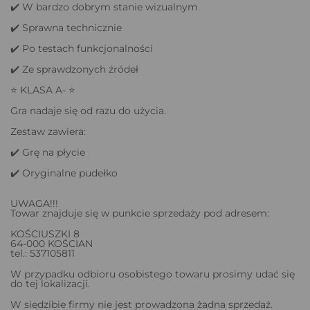
✔️ W bardzo dobrym stanie wizualnym
✔️ Sprawna technicznie
✔️ Po testach funkcjonalności
✔️ Ze sprawdzonych źródeł
⭐ KLASA A- ⭐
Gra nadaje się od razu do użycia.
Zestaw zawiera:
✔️ Grę na płycie
✔️ Oryginalne pudełko
UWAGA!!!
Towar znajduje się w punkcie sprzedaży pod adresem:
KOŚCIUSZKI 8
64-000 KOŚCIAN
tel.: 537105811
W przypadku odbioru osobistego towaru prosimy udać się
do tej lokalizacji.
W siedzibie firmy nie jest prowadzona żadna sprzedaż.