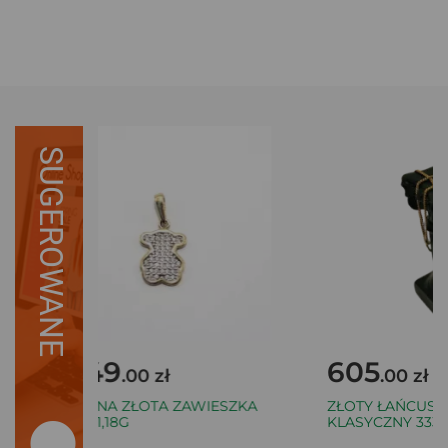
SUGEROWANE
649
605
.00 zł
.00 zł
ŁADNA ZŁOTA ZAWIESZKA
ZŁOTY ŁAŃCUSZE
585/1,18G
KLASYCZNY 333 2