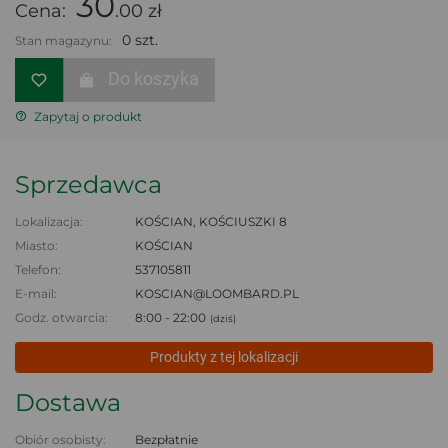
30
Cena:
.00 zł
0 szt.
Stan magazynu:
Do koszyka
Zapytaj o produkt
Sprzedawca
Lokalizacja:
KOŚCIAN, KOŚCIUSZKI 8
Miasto:
KOŚCIAN
Telefon:
537105811
E-mail:
KOSCIAN@LOOMBARD.PL
Godz. otwarcia:
8:00 - 22:00
(dziś)
Produkty z tej lokalizacji
Dostawa
Obiór osobisty:
Bezpłatnie