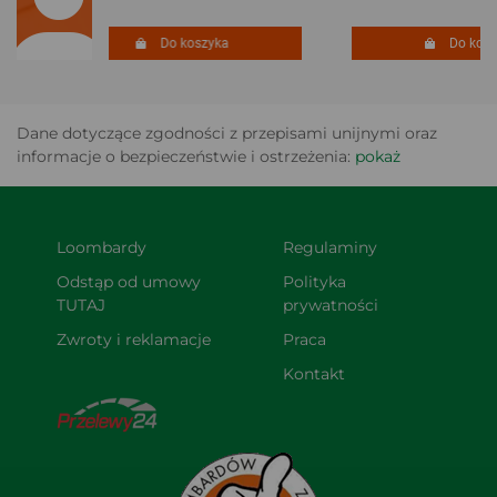
Do koszyka
Do koszy
Dane dotyczące zgodności z przepisami unijnymi oraz
informacje o bezpieczeństwie i ostrzeżenia:
pokaż
Loombardy
Regulaminy
Odstąp od umowy 
Polityka 
TUTAJ
prywatności
Zwroty i reklamacje
Praca
Kontakt