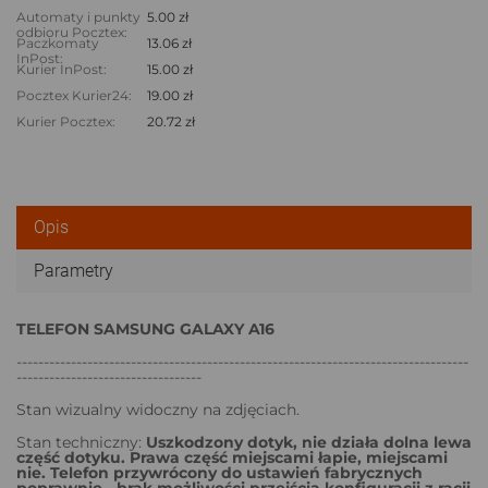
Automaty i punkty
5.00 zł
odbioru Pocztex:
Paczkomaty
13.06 zł
InPost:
Kurier InPost:
15.00 zł
Pocztex Kurier24:
19.00 zł
Kurier Pocztex:
20.72 zł
Opis
Parametry
TELEFON SAMSUNG GALAXY A16
-----------------------------------------------------------------------------------
----------------------------------
Stan wizualny widoczny na zdjęciach.
Stan techniczny:
Uszkodzony dotyk, nie działa dolna lewa
część dotyku. Prawa część miejscami łapie, miejscami
nie. Telefon przywrócony do ustawień fabrycznych
poprawnie - brak możliwości przejścia konfiguracji z racji