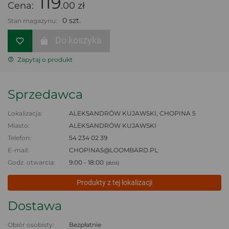
119
Cena:
.00 zł
0 szt.
Stan magazynu:
Do koszyka
Zapytaj o produkt
Sprzedawca
Lokalizacja:
ALEKSANDRÓW KUJAWSKI, CHOPINA 5
Miasto:
ALEKSANDRÓW KUJAWSKI
Telefon:
54 234 02 39
E-mail:
CHOPINA5@LOOMBARD.PL
Godz. otwarcia:
9:00 - 18:00
(dziś)
Produkty z tej lokalizacji
Dostawa
Obiór osobisty:
Bezpłatnie