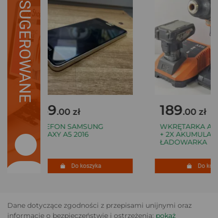
SUGEROWANE
149
189
.00 zł
.00 zł
TELEFON SAMSUNG
WKRĘTARKA AEG 
GALAXY A5 2016
+ 2X AKUMULATOR
ŁADOWARKA
Do koszyka
Do koszy
Dane dotyczące zgodności z przepisami unijnymi oraz
informacje o bezpieczeństwie i ostrzeżenia:
pokaż