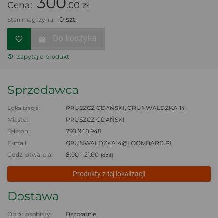
300
Cena:
.00 zł
0 szt.
Stan magazynu:
Do koszyka
Zapytaj o produkt
Sprzedawca
Lokalizacja:
PRUSZCZ GDAŃSKI, GRUNWALDZKA 14
Miasto:
PRUSZCZ GDAŃSKI
Telefon:
798 948 948
E-mail:
GRUNWALDZKA14@LOOMBARD.PL
Godz. otwarcia:
8:00 - 21:00
(dziś)
Produkty z tej lokalizacji
Dostawa
Obiór osobisty:
Bezpłatnie