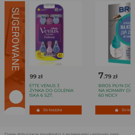
SUGEROWANE
18
7
.99 zł
.79 zł
GILLETTE VENUS 3
BROS PŁYN DO E
MASZYNKA DO GOLENIA
NA KOMARY DLA D
DAMSKA 6 SZT.
60 NOCY
Do koszyka
Do koszy
Dane dotyczące zgodności z przepisami unijnymi oraz