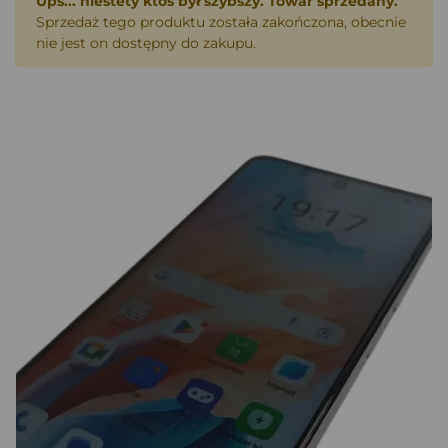
Ups... niestety ktoś był szybszy. Towar sprzedany.
Sprzedaż tego produktu została zakończona, obecnie
nie jest on dostępny do zakupu.