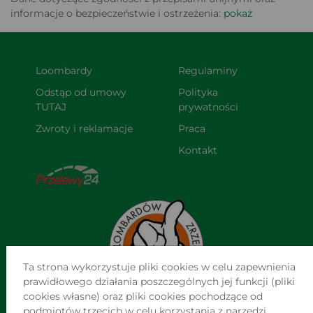
informacje o bezpieczeństwie i ostrzeżenia:
pokaż
Loombardy
Regulaminy
Odstąp od umowy 
Polityka 
TUTAJ
prywatności
Zwroty i reklamacje
Praca
Kontakt
Ta strona wykorzystuje pliki cookies w celu zapewnienia
prawidłowego działania poszczególnych jej funkcji (pliki
cookies własne) oraz pliki cookies pochodzące od
podmiotów trzecich w celu korzystania z narzędzi