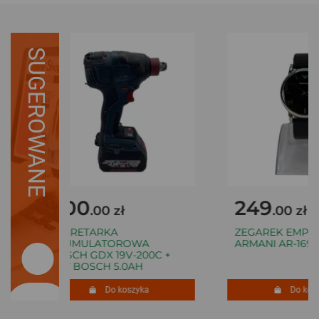
SUGEROWANE
400
249
.00 zł
.00 zł
ZAKRETARKA
ZEGAREK EMPOR
AKUMULATOROWA
ARMANI AR-1692
BOSCH GDX 19V-200C +
BAT BOSCH 5.0AH
Do koszyka
Do kosz