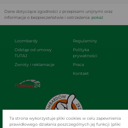
Dane dotyczące zgodności z przepisami unijnymi oraz
informacje o bezpieczeństwie i ostrzeżenia:
pokaż
Loombardy
Regulaminy
Odstąp od umowy 
Polityka 
TUTAJ
prywatności
Zwroty i reklamacje
Praca
Kontakt
Ta strona wykorzystuje pliki cookies w celu zapewnienia
prawidłowego działania poszczególnych jej funkcji (pliki