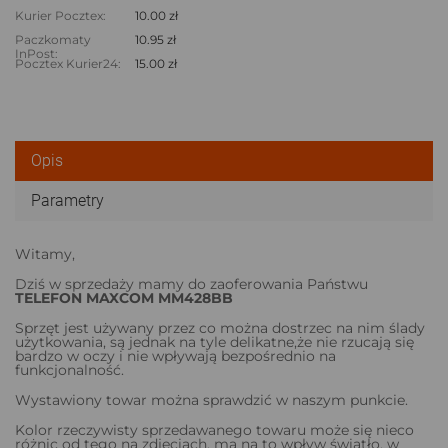
Kurier Pocztex:
10.00 zł
Paczkomaty
10.95 zł
InPost:
Pocztex Kurier24:
15.00 zł
Opis
Parametry
Witamy,
Dziś w sprzedaży mamy do zaoferowania Państwu
TELEFON MAXCOM MM428BB
Sprzęt jest używany przez co można dostrzec na nim ślady
użytkowania, są jednak na tyle delikatne,że nie rzucają się
bardzo w oczy i nie wpływają bezpośrednio na
funkcjonalność.
Wystawiony towar można sprawdzić w naszym punkcie.
Kolor rzeczywisty sprzedawanego towaru może się nieco
różnic od tego na zdjęciach, ma na to wpływ światło, w