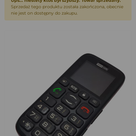
Ups... niestety ktoś był szybszy. Towar sprzedany.
Sprzedaż tego produktu została zakończona, obecnie
nie jest on dostępny do zakupu.