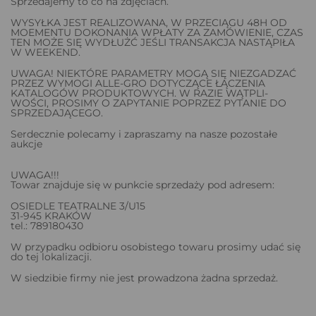
Sprzedajemy to co na zdjęciach.
WYSYŁKA JEST REALIZOWANA, W PRZECIĄGU 48H OD
MOEMENTU DOKONANIA WPŁATY ZA ZAMÓWIENIE, CZAS
TEN MOŻE SIĘ WYDŁUŻĆ JEŚLI TRANSAKCJA NASTĄPIŁA
W WEEKEND.
UWAGA! NIEKTÓRE PARAMETRY MOGĄ SIĘ NIEZGADZAĆ
PRZEZ WYMOGI ALLE-GRO DOTYCZĄCE ŁĄCZENIA
KATALOGÓW PRODUKTOWYCH. W RAZIE WĄTPLI-
WOŚCI, PROSIMY O ZAPYTANIE POPRZEZ PYTANIE DO
SPRZEDAJĄCEGO.
Serdecznie polecamy i zapraszamy na nasze pozostałe
aukcje
UWAGA!!!
Towar znajduje się w punkcie sprzedaży pod adresem:
OSIEDLE TEATRALNE 3/U15
31-945 KRAKÓW
tel.: 789180430
W przypadku odbioru osobistego towaru prosimy udać się
do tej lokalizacji.
W siedzibie firmy nie jest prowadzona żadna sprzedaż.