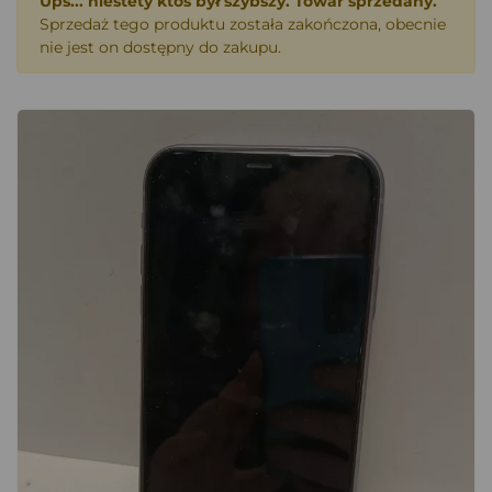
Ups... niestety ktoś był szybszy. Towar sprzedany.
Sprzedaż tego produktu została zakończona, obecnie
nie jest on dostępny do zakupu.