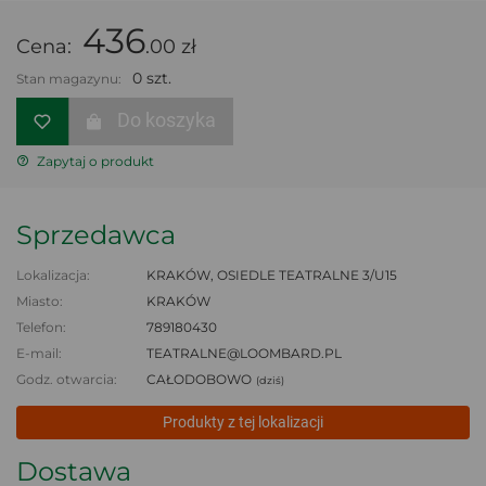
436
Cena:
.00 zł
0 szt.
Stan magazynu:
Do koszyka
Zapytaj o produkt
Sprzedawca
Lokalizacja:
KRAKÓW, OSIEDLE TEATRALNE 3/U15
Miasto:
KRAKÓW
Telefon:
789180430
E-mail:
TEATRALNE@LOOMBARD.PL
Godz. otwarcia:
CAŁODOBOWO
(dziś)
Produkty z tej lokalizacji
Dostawa